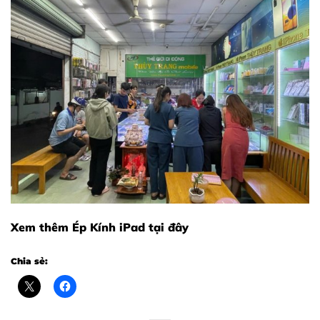
Xem thêm
Ép Kính iPad
tại đây
Chia sẻ: