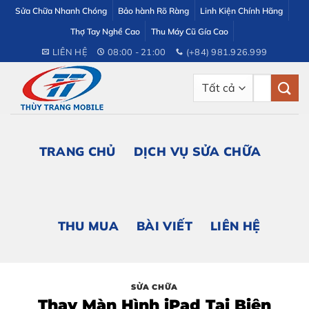
Bỏ
Sửa Chữa Nhanh Chóng
Bảo hành Rõ Ràng
Linh Kiện Chính Hãng
qua
Thợ Tay Nghề Cao
Thu Máy Cũ Gía Cao
nội
LIÊN HỆ
08:00 - 21:00
(+84) 981.926.999
dung
Tìm
kiếm:
TRANG CHỦ
DỊCH VỤ SỬA CHỮA
THU MUA
BÀI VIẾT
LIÊN HỆ
SỬA CHỮA
Thay Màn Hình iPad Tại Biên