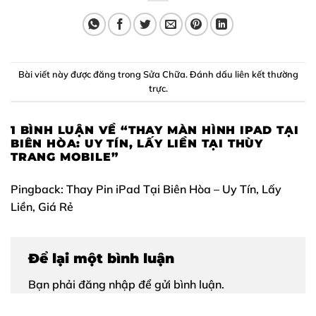
Bài viết này được đăng trong
Sửa Chữa
. Đánh dấu
liên kết thường
trực
.
1 BÌNH LUẬN VỀ “
THAY MÀN HÌNH IPAD TẠI
BIÊN HÒA: UY TÍN, LẤY LIỀN TẠI THÙY
TRANG MOBILE
”
Pingback:
Thay Pin iPad Tại Biên Hòa – Uy Tín, Lấy
Liền, Giá Rẻ
Để lại một bình luận
Bạn phải
đăng nhập
để gửi bình luận.