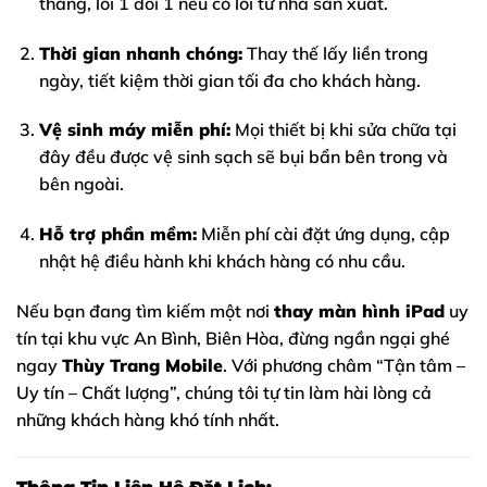
tháng, lỗi 1 đổi 1 nếu có lỗi từ nhà sản xuất.
Thời gian nhanh chóng:
Thay thế lấy liền trong
ngày, tiết kiệm thời gian tối đa cho khách hàng.
Vệ sinh máy miễn phí:
Mọi thiết bị khi sửa chữa tại
đây đều được vệ sinh sạch sẽ bụi bẩn bên trong và
bên ngoài.
Hỗ trợ phần mềm:
Miễn phí cài đặt ứng dụng, cập
nhật hệ điều hành khi khách hàng có nhu cầu.
Nếu bạn đang tìm kiếm một nơi
thay màn hình iPad
uy
tín tại khu vực An Bình, Biên Hòa, đừng ngần ngại ghé
ngay
Thùy Trang Mobile
. Với phương châm “Tận tâm –
Uy tín – Chất lượng”, chúng tôi tự tin làm hài lòng cả
những khách hàng khó tính nhất.