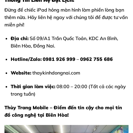
Thông Tin Liên Hệ Đặt Lịch:
Đừng để chiếc iPad hỏng màn hình làm phiền lòng bạn
thêm nữa. Hãy liên hệ ngay với chúng tôi để được tư vấn
miễn phí!
Địa chỉ:
Số 09/A1 Trần Quốc Toản, KDC An Bình,
Biên Hòa, Đồng Nai.
Hotline/Zalo:
0981 926 999
–
0962 755 686
Website:
thaykinhdongnai.com
Thời gian làm việc:
08:00 – 20:00 (Tất cả các ngày
trong tuần)
Thùy Trang Mobile – Điểm đến tin cậy cho mọi tín
đồ công nghệ tại Biên Hòa!