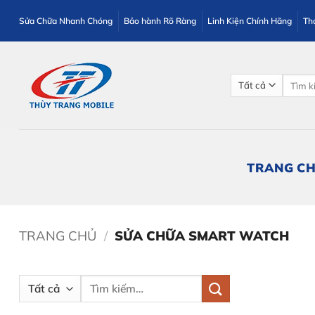
Bỏ
Sửa Chữa Nhanh Chóng
Bảo hành Rõ Ràng
Linh Kiện Chính Hãng
Th
qua
nội
dung
Tìm
kiếm:
TRANG C
TRANG CHỦ
/
SỬA CHỮA SMART WATCH
Tìm
kiếm: