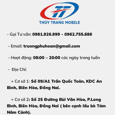
- Gọi Tư vấn:
0981.926.999 - 0962.755.686
- Email:
truongphuhoan@gmail.com
- Hoạt động:
08:00 – 20:00
các ngày trong tuần
- Địa Chỉ:
+ Cơ sở 1:
Số 09/A1 Trần Quốc Toản, KDC An
Bình, Biên Hòa
, Đồng Nai.
+ Cơ sở 2
: Số 25 Đường Bùi Văn Hòa, P.Long
Bình, Biên Hòa, Đồng Nai ( bên cạnh lẩu bò Tám
Năm Cảnh).