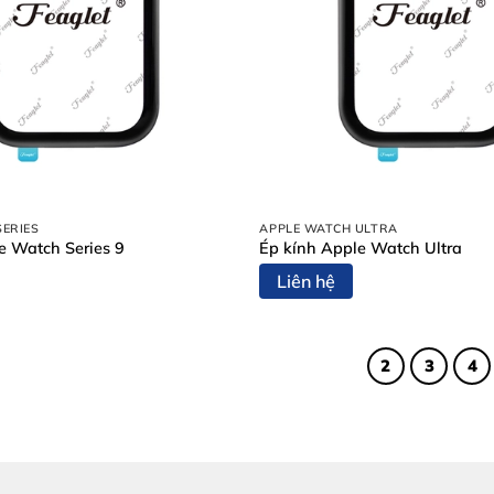
SERIES
APPLE WATCH ULTRA
e Watch Series 9
Ép kính Apple Watch Ultra
Liên hệ
1
2
3
4