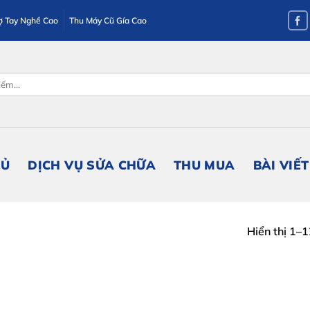
ợ Tay Nghề Cao
Thu Máy Cũ Gía Cao
HỦ
DỊCH VỤ SỬA CHỮA
THU MUA
BÀI VIẾT
Hiển thị 1–