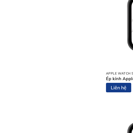
APPLE WATCH 
Ép kính Appl
Liên hệ