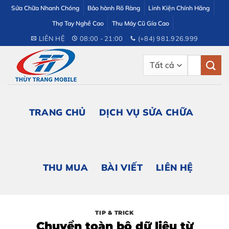
Bỏ
Sửa Chữa Nhanh Chóng
Bảo hành Rõ Ràng
Linh Kiện Chính Hãng
qua
Thợ Tay Nghề Cao
Thu Máy Cũ Gía Cao
nội
LIÊN HỆ
08:00 - 21:00
(+84) 981.926.999
dung
Tìm
kiếm:
TRANG CHỦ
DỊCH VỤ SỬA CHỮA
THU MUA
BÀI VIẾT
LIÊN HỆ
TIP & TRICK
Chuyển toàn bộ dữ liệu từ