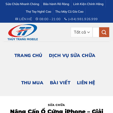
Bỏ
Sửa Chữa Nhanh Chóng
Bảo hành Rõ Ràng
Linh Kiện Chính Hãng
qua
Thợ Tay Nghề Cao
Thu Máy Cũ Gía Cao
nội
LIÊN HỆ
08:00 - 21:00
(+84) 981.926.999
dung
Tìm
kiếm:
TRANG CHỦ
DỊCH VỤ SỬA CHỮA
THU MUA
BÀI VIẾT
LIÊN HỆ
SỬA CHỮA
Nâng Cấp Ổ Cứng iPhone – Giải