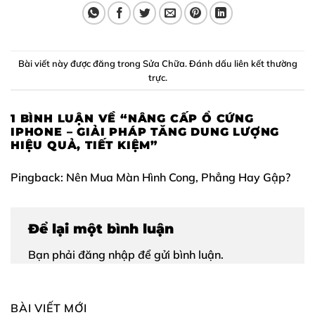
Bài viết này được đăng trong
Sửa Chữa
. Đánh dấu
liên kết thường
trực
.
1 BÌNH LUẬN VỀ “
NÂNG CẤP Ổ CỨNG
IPHONE – GIẢI PHÁP TĂNG DUNG LƯỢNG
HIỆU QUẢ, TIẾT KIỆM
”
Pingback:
Nên Mua Màn Hình Cong, Phẳng Hay Gập?
Để lại một bình luận
Bạn phải
đăng nhập
để gửi bình luận.
BÀI VIẾT MỚI