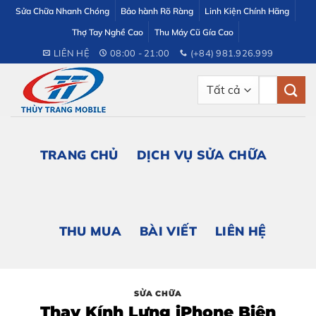
Bỏ
Sửa Chữa Nhanh Chóng
Bảo hành Rõ Ràng
Linh Kiện Chính Hãng
qua
Thợ Tay Nghề Cao
Thu Máy Cũ Gía Cao
nội
LIÊN HỆ
08:00 - 21:00
(+84) 981.926.999
dung
Tìm
kiếm:
TRANG CHỦ
DỊCH VỤ SỬA CHỮA
THU MUA
BÀI VIẾT
LIÊN HỆ
SỬA CHỮA
Thay Kính Lưng iPhone Biên