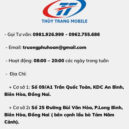
- Gọi Tư vấn:
0981.926.999 - 0962.755.686
- Email:
truongphuhoan@gmail.com
- Hoạt động:
08:00 – 20:00
các ngày trong tuần
- Địa Chỉ:
+ Cơ sở 1:
Số 09/A1 Trần Quốc Toản, KDC An Bình,
Biên Hòa
, Đồng Nai.
+ Cơ sở 2
: Số 25 Đường Bùi Văn Hòa, P.Long Bình,
Biên Hòa, Đồng Nai ( bên cạnh lẩu bò Tám Năm
Cảnh).