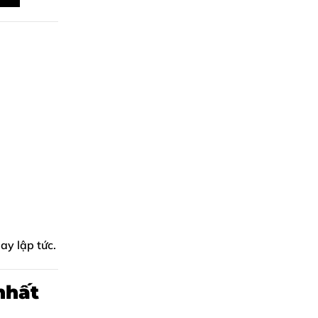
ay lập tức.
nhất