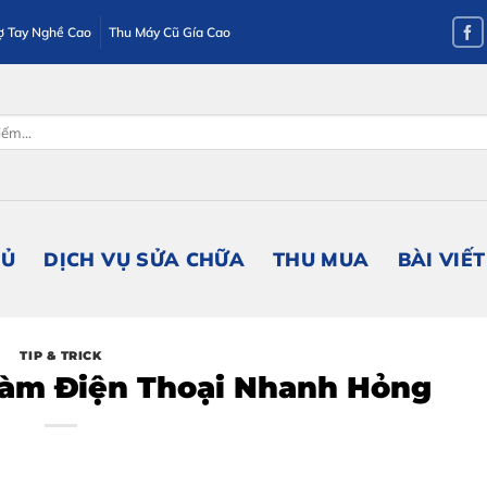
ợ Tay Nghề Cao
Thu Máy Cũ Gía Cao
HỦ
DỊCH VỤ SỬA CHỮA
THU MUA
BÀI VIẾT
TIP & TRICK
àm Điện Thoại Nhanh Hỏng