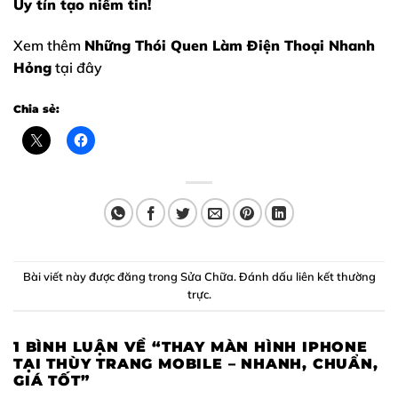
Uy tín tạo niềm tin!
Xem thêm
Những Thói Quen Làm Điện Thoại Nhanh
Hỏng
tại đây
Chia sẻ:
Bài viết này được đăng trong
Sửa Chữa
. Đánh dấu
liên kết thường
trực
.
1 BÌNH LUẬN VỀ “
THAY MÀN HÌNH IPHONE
TẠI THÙY TRANG MOBILE – NHANH, CHUẨN,
GIÁ TỐT
”