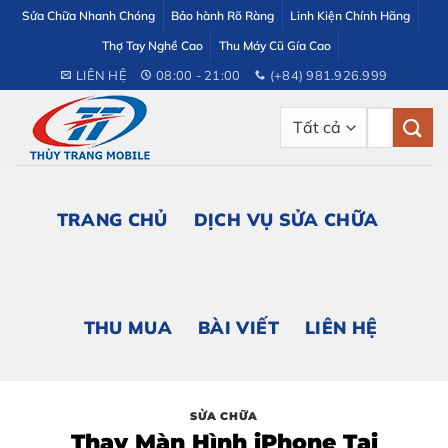
Bỏ
Sửa Chữa Nhanh Chóng
Bảo hành Rõ Ràng
Linh Kiện Chính Hãng
qua
Thợ Tay Nghề Cao
Thu Máy Cũ Gía Cao
nội
LIÊN HỆ
08:00 - 21:00
(+84) 981.926.999
dung
Tìm
kiếm:
TRANG CHỦ
DỊCH VỤ SỬA CHỮA
THU MUA
BÀI VIẾT
LIÊN HỆ
SỬA CHỮA
Thay Màn Hình iPhone Tại