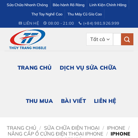
Bỏ
Sửa Chữa Nhanh Chóng
Bảo hành Rõ Ràng
Linh Kiện Chính Hãng
qua
Thợ Tay Nghề Cao
Thu Máy Cũ Gía Cao
nội
LIÊN HỆ
08:00 - 21:00
(+84) 981.926.999
dung
Tìm
kiếm:
TRANG CHỦ
DỊCH VỤ SỬA CHỮA
THU MUA
BÀI VIẾT
LIÊN HỆ
TRANG CHỦ
/
SỬA CHỮA ĐIỆN THOẠI
/
IPHONE
/
NÂNG CẤP Ổ CỨNG ĐIỆN THOẠI IPHONE
/
IPHONE