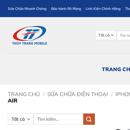
Bỏ
Sửa Chữa Nhanh Chóng
Bảo hành Rõ Ràng
Linh Kiện Chính Hãng
Th
qua
nội
dung
Tìm
kiếm:
TRANG C
TRANG CHỦ
/
SỬA CHỮA ĐIỆN THOẠI
/
IPHO
AIR
Tìm
kiếm: