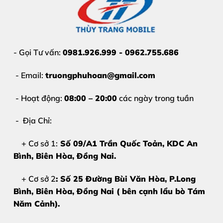
- Gọi Tư vấn:
0981.926.999 - 0962.755.686
- Email:
truongphuhoan@gmail.com
- Hoạt động:
08:00 – 20:00
các ngày trong tuần
- Địa Chỉ:
+ Cơ sở 1:
Số 09/A1 Trần Quốc Toản, KDC An
Bình, Biên Hòa
, Đồng Nai.
+ Cơ sở 2
: Số 25 Đường Bùi Văn Hòa, P.Long
Bình, Biên Hòa, Đồng Nai ( bên cạnh lẩu bò Tám
Năm Cảnh).