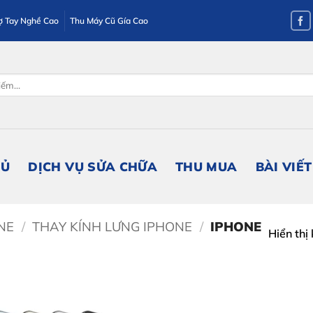
ợ Tay Nghề Cao
Thu Máy Cũ Gía Cao
HỦ
DỊCH VỤ SỬA CHỮA
THU MUA
BÀI VIẾT
NE
/
THAY KÍNH LƯNG IPHONE
/
IPHONE
Hiển thị