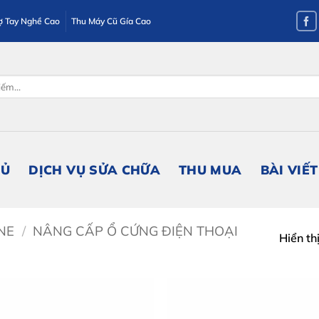
ợ Tay Nghề Cao
Thu Máy Cũ Gía Cao
HỦ
DỊCH VỤ SỬA CHỮA
THU MUA
BÀI VIẾT
NE
/
NÂNG CẤP Ổ CỨNG ĐIỆN THOẠI
Hiển th