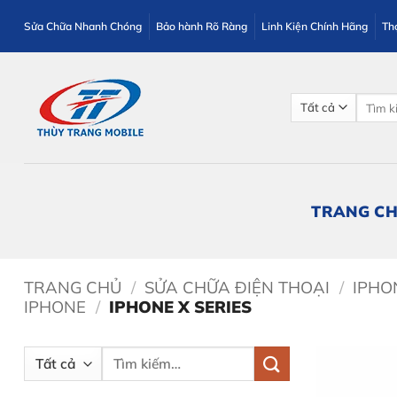
Bỏ
Sửa Chữa Nhanh Chóng
Bảo hành Rõ Ràng
Linh Kiện Chính Hãng
Th
qua
nội
dung
Tìm
kiếm:
TRANG C
TRANG CHỦ
/
SỬA CHỮA ĐIỆN THOẠI
/
IPHO
IPHONE
/
IPHONE X SERIES
Tìm
kiếm: