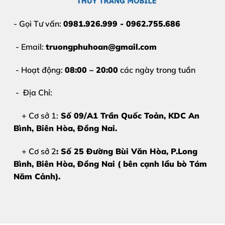
- Gọi Tư vấn:
0981.926.999 - 0962.755.686
- Email:
truongphuhoan@gmail.com
- Hoạt động:
08:00 – 20:00
các ngày trong tuần
- Địa Chỉ:
+ Cơ sở 1:
Số 09/A1 Trần Quốc Toản, KDC An
Bình, Biên Hòa
, Đồng Nai.
+ Cơ sở 2
: Số 25 Đường Bùi Văn Hòa, P.Long
Bình, Biên Hòa, Đồng Nai ( bên cạnh lẩu bò Tám
Năm Cảnh).