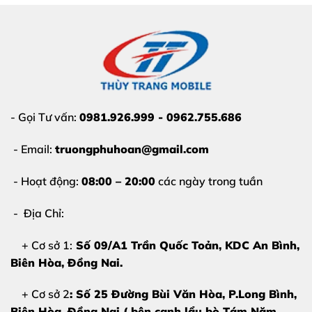
- Gọi Tư vấn:
0981.926.999 - 0962.755.686
- Email:
truongphuhoan@gmail.com
- Hoạt động:
08:00 – 20:00
các ngày trong tuần
- Địa Chỉ:
+ Cơ sở 1:
Số 09/A1 Trần Quốc Toản, KDC An Bình,
Biên Hòa
, Đồng Nai.
+ Cơ sở 2
: Số 25 Đường Bùi Văn Hòa, P.Long Bình,
Biên Hòa, Đồng Nai ( bên cạnh lẩu bò Tám Năm