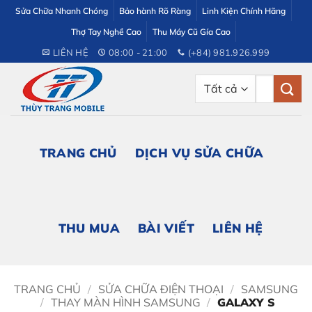
Bỏ
Sửa Chữa Nhanh Chóng
Bảo hành Rõ Ràng
Linh Kiện Chính Hãng
qua
Thợ Tay Nghề Cao
Thu Máy Cũ Gía Cao
nội
LIÊN HỆ
08:00 - 21:00
(+84) 981.926.999
dung
Tìm
kiếm:
TRANG CHỦ
DỊCH VỤ SỬA CHỮA
THU MUA
BÀI VIẾT
LIÊN HỆ
TRANG CHỦ
/
SỬA CHỮA ĐIỆN THOẠI
/
SAMSUNG
/
THAY MÀN HÌNH SAMSUNG
/
GALAXY S