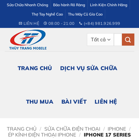
Bỏ
Sửa Chữa Nhanh Chóng
Bảo hành Rõ Ràng
Linh Kiện Chính Hãng
qua
Thợ Tay Nghề Cao
Thu Máy Cũ Gía Cao
nội
LIÊN HỆ
08:00 - 21:00
(+84) 981.926.999
dung
Tìm
kiếm:
TRANG CHỦ
DỊCH VỤ SỬA CHỮA
THU MUA
BÀI VIẾT
LIÊN HỆ
TRANG CHỦ
/
SỬA CHỮA ĐIỆN THOẠI
/
IPHONE
/
ÉP KÍNH ĐIỆN THOẠI IPHONE
/
IPHONE 17 SERIES