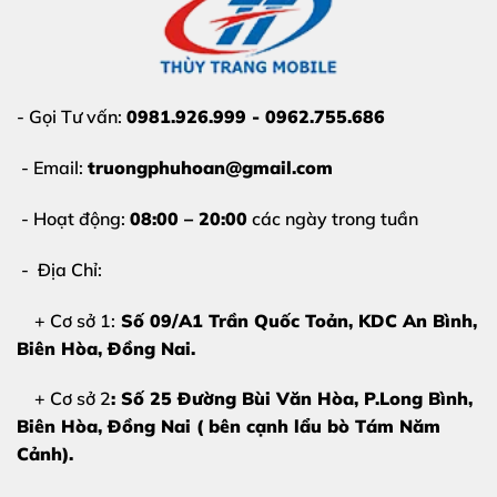
- Gọi Tư vấn:
0981.926.999 - 0962.755.686
- Email:
truongphuhoan@gmail.com
- Hoạt động:
08:00 – 20:00
các ngày trong tuần
- Địa Chỉ:
+ Cơ sở 1:
Số 09/A1 Trần Quốc Toản, KDC An Bình,
Biên Hòa
, Đồng Nai.
+ Cơ sở 2
: Số 25 Đường Bùi Văn Hòa, P.Long Bình,
Biên Hòa, Đồng Nai ( bên cạnh lẩu bò Tám Năm
Cảnh).