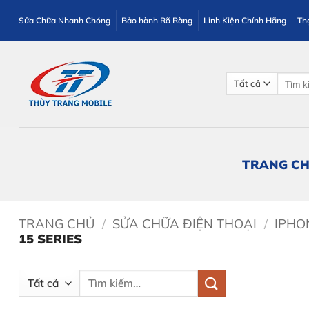
Bỏ
Sửa Chữa Nhanh Chóng
Bảo hành Rõ Ràng
Linh Kiện Chính Hãng
Th
qua
nội
dung
Tìm
kiếm:
TRANG C
TRANG CHỦ
/
SỬA CHỮA ĐIỆN THOẠI
/
IPHO
15 SERIES
Tìm
kiếm: