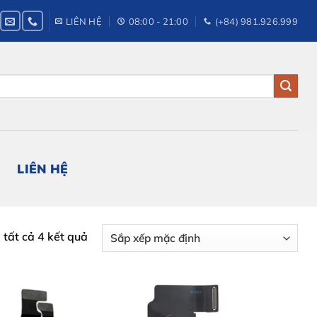
LIÊN HỆ
08:00 - 21:00
(+84) 981.926.999
LIÊN HỆ
ị tất cả 4 kết quả