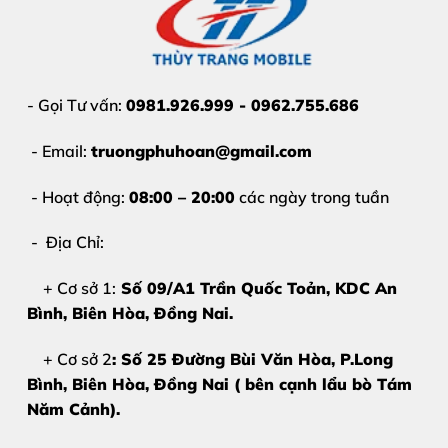
- Gọi Tư vấn:
0981.926.999 - 0962.755.686
- Email:
truongphuhoan@gmail.com
- Hoạt động:
08:00 – 20:00
các ngày trong tuần
- Địa Chỉ:
+ Cơ sở 1:
Số 09/A1 Trần Quốc Toản, KDC An
Bình, Biên Hòa
, Đồng Nai.
+ Cơ sở 2
: Số 25 Đường Bùi Văn Hòa, P.Long
Bình, Biên Hòa, Đồng Nai ( bên cạnh lẩu bò Tám
Năm Cảnh).