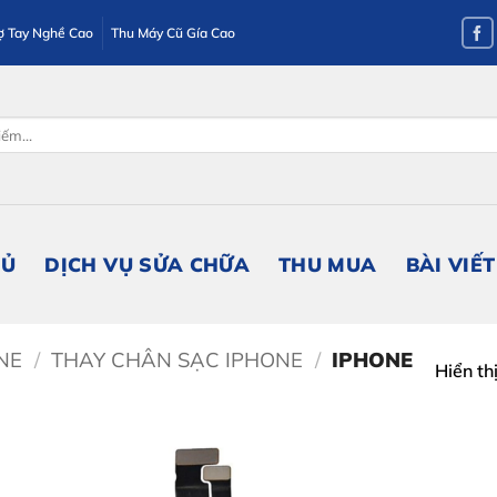
ợ Tay Nghề Cao
Thu Máy Cũ Gía Cao
HỦ
DỊCH VỤ SỬA CHỮA
THU MUA
BÀI VIẾT
NE
/
THAY CHÂN SẠC IPHONE
/
IPHONE
Hiển th