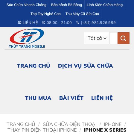
Bỏ
Sửa Chữa Nhanh Chóng
Bảo hành Rõ Ràng
Linh Kiện Chính Hãng
qua
Thợ Tay Nghề Cao
Thu Máy Cũ Gía Cao
nội
LIÊN HỆ
08:00 - 21:00
(+84) 981.926.999
dung
Tìm
kiếm:
TRANG CHỦ
DỊCH VỤ SỬA CHỮA
THU MUA
BÀI VIẾT
LIÊN HỆ
TRANG CHỦ
/
SỬA CHỮA ĐIỆN THOẠI
/
IPHONE
/
THAY PIN ĐIỆN THOẠI IPHONE
/
IPHONE X SERIES