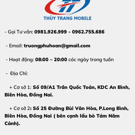
- Gọi Tư vấn:
0981.926.999 - 0962.755.686
- Email:
truongphuhoan@gmail.com
- Hoạt động:
08:00 – 20:00
các ngày trong tuần
- Địa Chỉ:
+ Cơ sở 1:
Số 09/A1 Trần Quốc Toản, KDC An Bình,
Biên Hòa
, Đồng Nai.
+ Cơ sở 2
: Số 25 Đường Bùi Văn Hòa, P.Long Bình,
Biên Hòa, Đồng Nai ( bên cạnh lẩu bò Tám Năm
Cảnh).