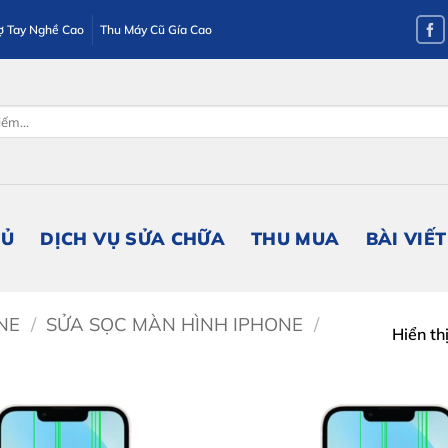
ợ Tay Nghề Cao
Thu Máy Cũ Gía Cao
HỦ
DỊCH VỤ SỬA CHỮA
THU MUA
BÀI VIẾT
NE
/
SỬA SỌC MÀN HÌNH IPHONE
/
Hiển th