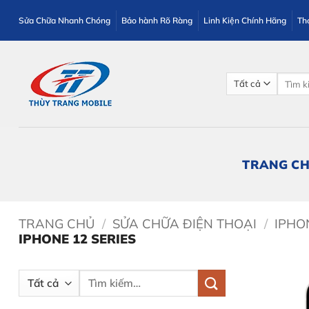
Bỏ
Sửa Chữa Nhanh Chóng
Bảo hành Rõ Ràng
Linh Kiện Chính Hãng
Th
qua
nội
dung
Tìm
kiếm:
TRANG C
TRANG CHỦ
/
SỬA CHỮA ĐIỆN THOẠI
/
IPHO
IPHONE 12 SERIES
Tìm
kiếm: