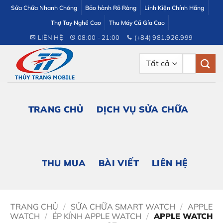
Bỏ
Sửa Chữa Nhanh Chóng
Bảo hành Rõ Ràng
Linh Kiện Chính Hãng
qua
Thợ Tay Nghề Cao
Thu Máy Cũ Gía Cao
nội
LIÊN HỆ
08:00 - 21:00
(+84) 981.926.999
dung
Tìm
kiếm:
TRANG CHỦ
DỊCH VỤ SỬA CHỮA
THU MUA
BÀI VIẾT
LIÊN HỆ
TRANG CHỦ
/
SỬA CHỮA SMART WATCH
/
APPLE
WATCH
/
ÉP KÍNH APPLE WATCH
/
APPLE WATCH