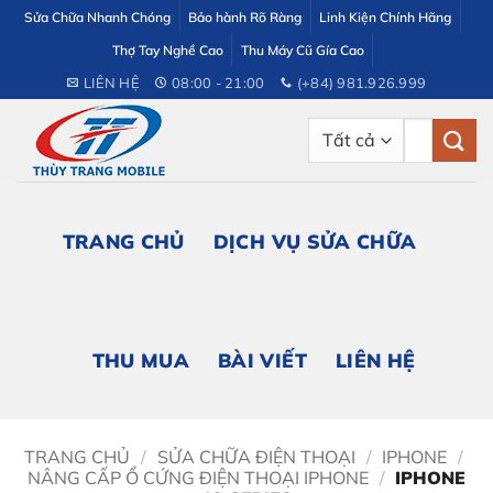
Bỏ
Sửa Chữa Nhanh Chóng
Bảo hành Rõ Ràng
Linh Kiện Chính Hãng
qua
Thợ Tay Nghề Cao
Thu Máy Cũ Gía Cao
nội
LIÊN HỆ
08:00 - 21:00
(+84) 981.926.999
dung
Tìm
kiếm:
TRANG CHỦ
DỊCH VỤ SỬA CHỮA
THU MUA
BÀI VIẾT
LIÊN HỆ
TRANG CHỦ
/
SỬA CHỮA ĐIỆN THOẠI
/
IPHONE
/
NÂNG CẤP Ổ CỨNG ĐIỆN THOẠI IPHONE
/
IPHONE