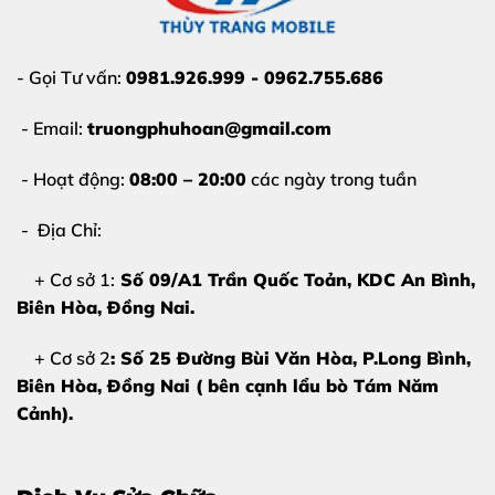
- Gọi Tư vấn:
0981.926.999 - 0962.755.686
- Email:
truongphuhoan@gmail.com
- Hoạt động:
08:00 – 20:00
các ngày trong tuần
- Địa Chỉ:
+ Cơ sở 1:
Số 09/A1 Trần Quốc Toản, KDC An Bình,
Biên Hòa
, Đồng Nai.
+ Cơ sở 2
: Số 25 Đường Bùi Văn Hòa, P.Long Bình,
Biên Hòa, Đồng Nai ( bên cạnh lẩu bò Tám Năm
Cảnh).