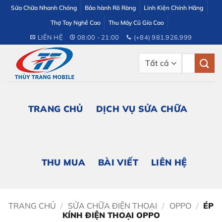
Bỏ
Sửa Chữa Nhanh Chóng
Bảo hành Rõ Ràng
Linh Kiện Chính Hãng
qua
Thợ Tay Nghề Cao
Thu Máy Cũ Gía Cao
nội
LIÊN HỆ
08:00 - 21:00
(+84) 981.926.999
dung
Tìm
kiếm:
TRANG CHỦ
DỊCH VỤ SỬA CHỮA
THU MUA
BÀI VIẾT
LIÊN HỆ
TRANG CHỦ
/
SỬA CHỮA ĐIỆN THOẠI
/
OPPO
/
ÉP
KÍNH ĐIỆN THOẠI OPPO