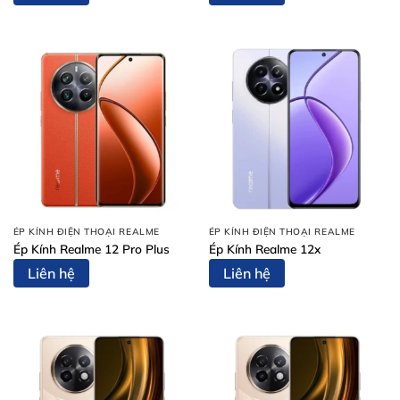
ÉP KÍNH ĐIỆN THOẠI REALME
ÉP KÍNH ĐIỆN THOẠI REALME
Ép Kính Realme 12 Pro Plus
Ép Kính Realme 12x
Liên hệ
Liên hệ