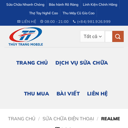
Bỏ
Sửa Chữa Nhanh Chóng
Bảo hành Rõ Ràng
Linh Kiện Chính Hãng
qua
Thợ Tay Nghề Cao
Thu Máy Cũ Gía Cao
nội
LIÊN HỆ
08:00 - 21:00
(+84) 981.926.999
dung
Tìm
kiếm:
TRANG CHỦ
DỊCH VỤ SỬA CHỮA
THU MUA
BÀI VIẾT
LIÊN HỆ
TRANG CHỦ
/
SỬA CHỮA ĐIỆN THOẠI
/
REALME