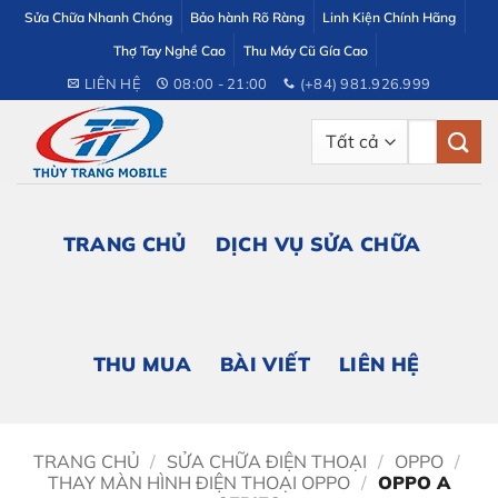
Bỏ
Sửa Chữa Nhanh Chóng
Bảo hành Rõ Ràng
Linh Kiện Chính Hãng
qua
Thợ Tay Nghề Cao
Thu Máy Cũ Gía Cao
nội
LIÊN HỆ
08:00 - 21:00
(+84) 981.926.999
dung
Tìm
kiếm:
TRANG CHỦ
DỊCH VỤ SỬA CHỮA
THU MUA
BÀI VIẾT
LIÊN HỆ
TRANG CHỦ
/
SỬA CHỮA ĐIỆN THOẠI
/
OPPO
/
THAY MÀN HÌNH ĐIỆN THOẠI OPPO
/
OPPO A