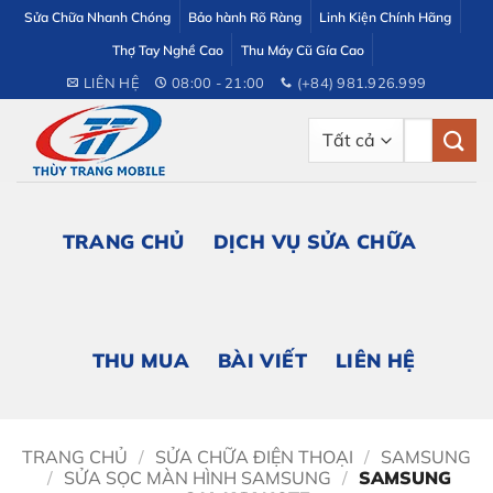
Bỏ
Sửa Chữa Nhanh Chóng
Bảo hành Rõ Ràng
Linh Kiện Chính Hãng
qua
Thợ Tay Nghề Cao
Thu Máy Cũ Gía Cao
nội
LIÊN HỆ
08:00 - 21:00
(+84) 981.926.999
dung
Tìm
kiếm:
TRANG CHỦ
DỊCH VỤ SỬA CHỮA
THU MUA
BÀI VIẾT
LIÊN HỆ
TRANG CHỦ
/
SỬA CHỮA ĐIỆN THOẠI
/
SAMSUNG
/
SỬA SỌC MÀN HÌNH SAMSUNG
/
SAMSUNG