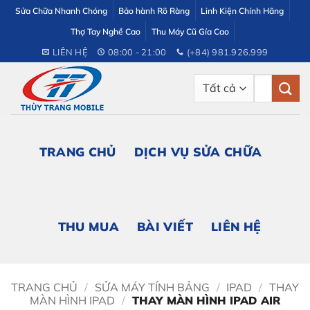
Bỏ
Sửa Chữa Nhanh Chóng
Bảo hành Rõ Ràng
Linh Kiện Chính Hãng
qua
Thợ Tay Nghề Cao
Thu Máy Cũ Gía Cao
nội
LIÊN HỆ
08:00 - 21:00
(+84) 981.926.999
dung
Tìm
kiếm:
TRANG CHỦ
DỊCH VỤ SỬA CHỮA
THU MUA
BÀI VIẾT
LIÊN HỆ
TRANG CHỦ
/
SỬA MÁY TÍNH BẢNG
/
IPAD
/
THAY
MÀN HÌNH IPAD
/
THAY MÀN HÌNH IPAD AIR