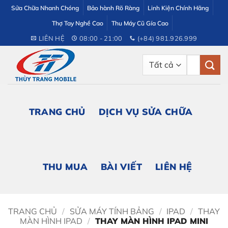
Bỏ
Sửa Chữa Nhanh Chóng
Bảo hành Rõ Ràng
Linh Kiện Chính Hãng
qua
Thợ Tay Nghề Cao
Thu Máy Cũ Gía Cao
nội
LIÊN HỆ
08:00 - 21:00
(+84) 981.926.999
dung
Tìm
kiếm:
TRANG CHỦ
DỊCH VỤ SỬA CHỮA
THU MUA
BÀI VIẾT
LIÊN HỆ
TRANG CHỦ
/
SỬA MÁY TÍNH BẢNG
/
IPAD
/
THAY
MÀN HÌNH IPAD
/
THAY MÀN HÌNH IPAD MINI