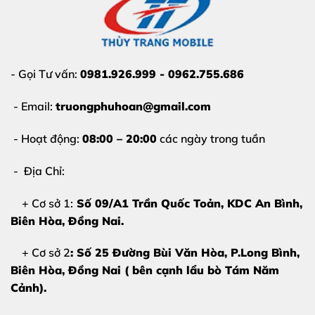
- Gọi Tư vấn:
0981.926.999 - 0962.755.686
- Email:
truongphuhoan@gmail.com
- Hoạt động:
08:00 – 20:00
các ngày trong tuần
- Địa Chỉ:
+ Cơ sở 1:
Số 09/A1 Trần Quốc Toản, KDC An Bình,
Biên Hòa
, Đồng Nai.
+ Cơ sở 2
: Số 25 Đường Bùi Văn Hòa, P.Long Bình,
Biên Hòa, Đồng Nai ( bên cạnh lẩu bò Tám Năm
Cảnh).