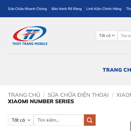
Bỏ
Sửa Chữa Nhanh Chóng
Bảo hành Rõ Ràng
Linh Kiện Chính Hãng
Th
qua
nội
dung
Tìm
kiếm:
TRANG C
TRANG CHỦ
/
SỬA CHỮA ĐIỆN THOẠI
/
XIAO
XIAOMI NUMBER SERIES
Tìm
kiếm: