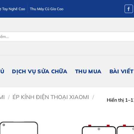
ợ Tay Nghề Cao
Thu Máy Cũ Gía Cao
HỦ
DỊCH VỤ SỬA CHỮA
THU MUA
BÀI VIẾT
MI
/
ÉP KÍNH ĐIỆN THOẠI XIAOMI
/
Hiển thị 1–