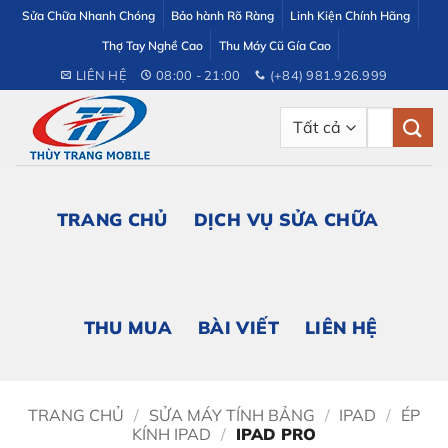
Bỏ
Sửa Chữa Nhanh Chóng
Bảo hành Rõ Ràng
Linh Kiện Chính Hãng
qua
Thợ Tay Nghề Cao
Thu Máy Cũ Gía Cao
nội
LIÊN HỆ
08:00 - 21:00
(+84) 981.926.999
dung
Tìm
kiếm:
TRANG CHỦ
DỊCH VỤ SỬA CHỮA
THU MUA
BÀI VIẾT
LIÊN HỆ
TRANG CHỦ
/
SỬA MÁY TÍNH BẢNG
/
IPAD
/
ÉP
KÍNH IPAD
/
IPAD PRO