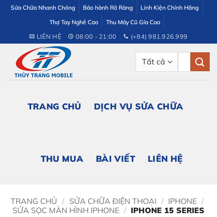
Bỏ
Sửa Chữa Nhanh Chóng
Bảo hành Rõ Ràng
Linh Kiện Chính Hãng
qua
Thợ Tay Nghề Cao
Thu Máy Cũ Gía Cao
nội
LIÊN HỆ
08:00 - 21:00
(+84) 981.926.999
dung
Tìm
kiếm:
TRANG CHỦ
DỊCH VỤ SỬA CHỮA
THU MUA
BÀI VIẾT
LIÊN HỆ
TRANG CHỦ
/
SỬA CHỮA ĐIỆN THOẠI
/
IPHONE
/
SỬA SỌC MÀN HÌNH IPHONE
/
IPHONE 15 SERIES