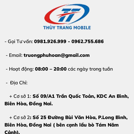
- Gọi Tư vấn:
0981.926.999 - 0962.755.686
- Email:
truongphuhoan@gmail.com
- Hoạt động:
08:00 – 20:00
các ngày trong tuần
- Địa Chỉ:
+ Cơ sở 1:
Số 09/A1 Trần Quốc Toản, KDC An Bình,
Biên Hòa
, Đồng Nai.
+ Cơ sở 2
: Số 25 Đường Bùi Văn Hòa, P.Long Bình,
Biên Hòa, Đồng Nai ( bên cạnh lẩu bò Tám Năm
Cảnh).