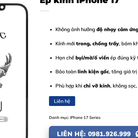
Ép kính iPhone 17
Không ảnh hưởng
độ nhạy cảm ứn
Kính mới
trong, chống trầy
, bám kh
Hạn chế
bụi/mờ/ố viền
ép đúng kỹ 
Bảo toàn
linh kiện gốc
, tăng giá tr
Phù hợp khi
chỉ vỡ kính
, không sọc
Liên hệ
Danh mục:
iPhone 17 Series
LIÊN HỆ: 0981.926.999