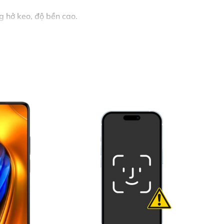
g hở keo, độ bền cao.