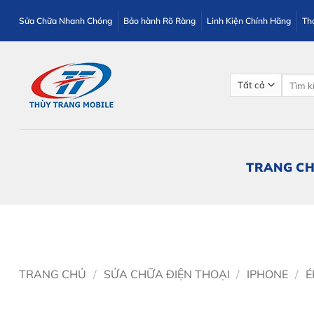
Bỏ
Sửa Chữa Nhanh Chóng
Bảo hành Rõ Ràng
Linh Kiện Chính Hãng
Th
qua
nội
dung
Tìm
kiếm:
TRANG C
TRANG CHỦ
/
SỬA CHỮA ĐIỆN THOẠI
/
IPHONE
/
É