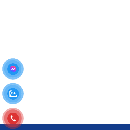
Tư vấn phương án
ép kính hay thay màn hình
Giải thích rõ ưu – nhược điểm cho khách hàng
Bước 2: Lập Phiếu Tiếp Nhận & Chuẩn 
Ghi nhận
IMEI, tình trạng máy
Kiểm tra kỹ cảm ứng, hiển thị, Face ID
Đảm bảo
minh bạch – rõ ràng
Bước 3: Thông Báo Kết Quả & Báo Giá 
Báo
chi phí ép kính iPhone 17 chính xác
Thời gian sửa chữa cụ thể
Chỉ tiến hành khi
khách hàng đồng ý