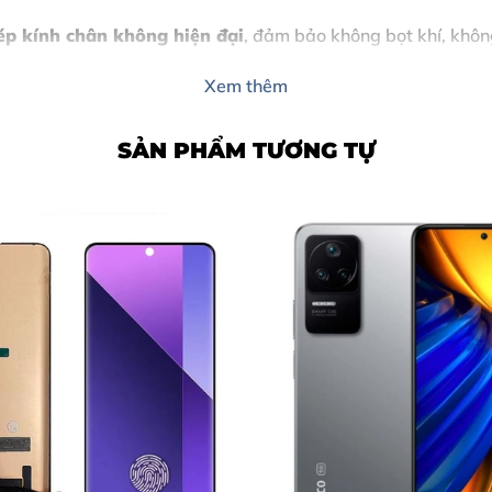
ép kính chân không hiện đại
, đảm bảo không bọt khí, khôn
Xem thêm
SẢN PHẨM TƯƠNG TỰ
 17 Ngay