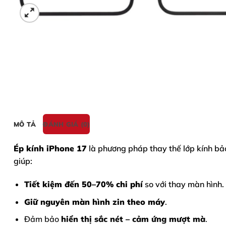
MÔ TẢ
ĐÁNH GIÁ (0)
Ép kính iPhone 17
là phương pháp thay thế lớp kính bảo
giúp:
Tiết kiệm đến 50–70% chi phí
so với thay màn hình.
Giữ nguyên màn hình zin theo máy
.
Đảm bảo
hiển thị sắc nét – cảm ứng mượt mà
.