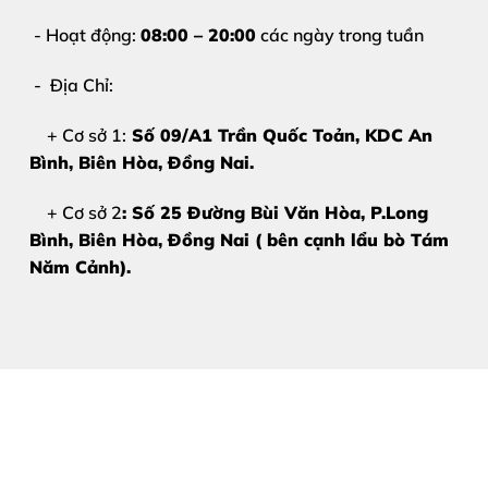
Kính chất lượng cao, độ trong suốt gần như zin
- Hoạt động:
08:00 – 20:00
các ngày trong tuần
Thời gian sửa nhanh – lấy liền trong ngày
Quan sát trực tiếp – không tráo linh kiện
- Địa Chỉ:
+ Cơ sở 1:
Số 09/A1 Trần Quốc Toản, KDC An
Bảng Giá Ép Kính iPhone 17 
Bình, Biên Hòa
, Đồng Nai.
Do giá linh kiện có thể thay đổi theo thời điểm, để nhận
b
+ Cơ sở 2
: Số 25 Đường Bùi Văn Hòa, P.Long
Bình, Biên Hòa, Đồng Nai ( bên cạnh lẩu bò Tám
Hotline – Zalo:
0981 926 999 – 0962 755 686
Năm Cảnh).
Cam kết
giá cạnh tranh – không phát sinh chi phí
.
Quy Trình Ép Kính iPhone 17 
Bước 1: Tiếp Nhận Thiết Bị & Tư Vấn B
Kiểm tra tình trạng mặt kính iPhone 17