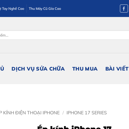
ợ Tay Nghề Cao
Thu Máy Cũ Gía Cao
HỦ
DỊCH VỤ SỬA CHỮA
THU MUA
BÀI VIẾT
P KÍNH ĐIỆN THOẠI IPHONE
/
IPHONE 17 SERIES