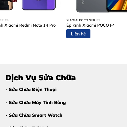
đi
ép kính iPhone 17
càng sớm càng tốt:
ERIES
XIAOMI POCO SERIES
iển thị tốt
h Xiaomi Redmi Note 14 Pro
Ép Kính Xiaomi POCO F4
Liên hệ
 màn hình, chi phí sửa chữa sẽ cao hơn.
Dịch Vụ Sửa Chữa
 Tại Thùy Trang Mobile?
- Sửa Chữa Điện Thoại
 tâm tuyệt đối về chất lượng. Thùy Trang Mobile cam kết:
- Sửa Chữa Máy Tính Bảng
- Sửa Chữa Smart Watch