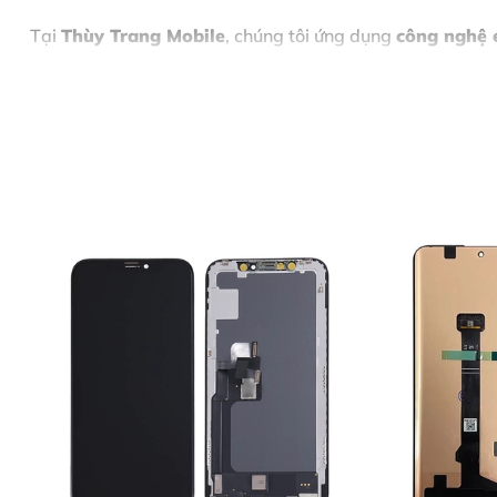
Tại
Thùy Trang Mobile
, chúng tôi ứng dụng
công nghệ 
Nội Dung Bài Viết
Dấu Hiệu Cần Ép Kính iPhone 17 Ngay
Vì Sao Nên Ép Kính iPhone 17 Tại Thùy Trang Mobile?
Bảng Giá Ép Kính iPhone 17 (Tham Khảo)
Quy Trình Ép Kính iPhone 17 Chuẩn 5 Bước
Bước 1: Tiếp Nhận Thiết Bị & Tư Vấn Ban Đầu
Bước 2: Lập Phiếu Tiếp Nhận & Chuẩn Đoán Chi Tiết
Bước 3: Thông Báo Kết Quả & Báo Giá Chính Thức
Bước 4: Thực Hiện Ép Kính iPhone 17
Bước 5: Bàn Giao Thiết Bị & Thanh Toán
Cam Kết Khi Ép Kính iPhone 17 Tại Thùy Trang Mobile
Kết Luận
Liên Hệ Ép Kính iPhone 17 Ngay Hôm Nay
Dấu Hiệu Cần Ép Kính iPhone