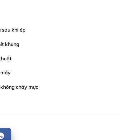
g
sau khi ép
ít khung
thuật
ị máy
, không chảy mực