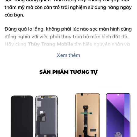
thẩm mỹ mà còn cản trở trải nghiệm sử dụng hàng ngày
của bạn.
Đừng quá lo lắng, không phải lúc nào sọc màn hình cũng
đồng nghĩa với việc phải thay trọn bộ màn hình đắt đỏ.
Hãy cùng
Thùy Trang Mobile
tìm hiểu nguyên nhân và
cách khắc phục triệt để lỗi
sửa sọc màn hình iPhone
Xem thêm
12 Pro Max
ngay tại Biên Hòa.
SẢN PHẨM TƯƠNG TỰ