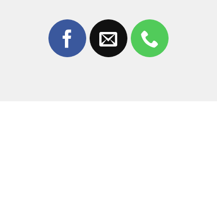
lỏng socket màn hình.
Xung đột phần mềm:
Dù hiếm gặp nhưng đôi khi
các ứng dụng không tương thích hoặc lỗi hệ điều hành
cũng gây ra hiện tượng nhiễu sọc.
Môi trường ẩm ướt:
iPhone bị vào nước hoặc sử
dụng trong môi trường độ ẩm cao lâu ngày khiến cổ
cáp màn hình bị oxy hóa, dẫn đến chập mạch.
Bảng giá sửa sọc màn hình iPhone 12
Pro Max
Mức giá sửa chữa có thể thay đổi tùy vào thời điểm và
tình trạng thực tế của máy (liệt cảm ứng, sọc xanh, hay
sọc trắng). Để đảm bảo quyền lợi và nhận báo giá chính
xác nhất, quý khách vui lòng liên hệ trực tiếp: