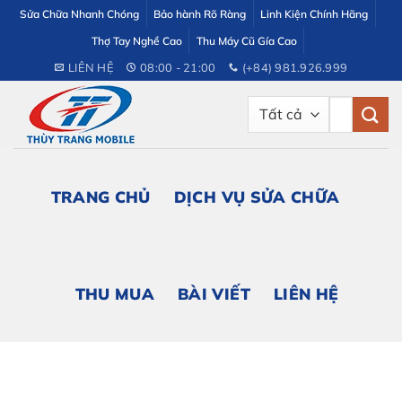
Bỏ
Sửa Chữa Nhanh Chóng
Bảo hành Rõ Ràng
Linh Kiện Chính Hãng
qua
Thợ Tay Nghề Cao
Thu Máy Cũ Gía Cao
nội
LIÊN HỆ
08:00 - 21:00
(+84) 981.926.999
dung
Tìm
kiếm:
TRANG CHỦ
DỊCH VỤ SỬA CHỮA
THU MUA
BÀI VIẾT
LIÊN HỆ