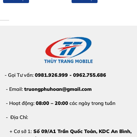
gặp vấn đề qua các dấu hiệu:
Sọc dọc, sọc ngang:
Xuất hiện một hoặc nhiều
đường kẻ mảnh màu xanh, trắng hoặc hồng chạy
dọc/ngang màn hình.
Màn hình chớp nháy:
Các đường sọc có thể đi kèm
với hiện tượng rung lắc hoặc nhấp nháy liên tục khi sử
dụng.
- Gọi Tư vấn:
0981.926.999 - 0962.755.686
Liệt cảm ứng cục bộ:
Tại vị trí có đường sọc, cảm
ứng có thể bị đơ, không phản hồi hoặc phản hồi sai
- Email:
truongphuhoan@gmail.com
lệch.
- Hoạt động:
08:00 – 20:00
các ngày trong tuần
Hiển thị sai màu sắc:
Vùng xung quanh đường sọc
có thể bị ám màu, mờ nhòe hoặc mất chi tiết hiển thị.
- Địa Chỉ:
+ Cơ sở 1:
Số 09/A1 Trần Quốc Toản, KDC An Bình,