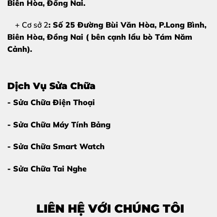
Biên Hòa
, Đồng Nai.
+ Cơ sở 2
: Số 25 Đường Bùi Văn Hòa, P.Long Bình,
Biên Hòa, Đồng Nai ( bên cạnh lẩu bò Tám Năm
Cảnh).
Dịch Vụ Sửa Chữa
- Sửa Chữa Điện Thoại
- Sửa Chữa Máy Tính Bảng
Tại sao iPhone 12 Pro Max bị sọc màn
hình?
- Sửa Chữa Smart Watch
Việc xác định đúng nguyên nhân sẽ giúp kỹ thuật viên
đưa ra phương án
sửa sọc màn hình iPhone 12 Pro
- Sửa Chữa Tai Nghe
Max
tối ưu nhất về chi phí cho bạn.
Tác động vật lý:
Máy bị rơi rớt, va đập mạnh làm
LIÊN HỆ VỚI CHÚNG TÔI
đứt các mạch liên kết bên trong tấm nền OLED hoặc