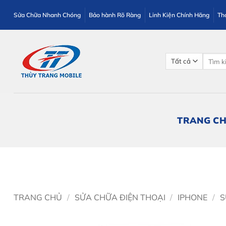
Bỏ
Sửa Chữa Nhanh Chóng
Bảo hành Rõ Ràng
Linh Kiện Chính Hãng
Th
qua
nội
dung
Tìm
kiếm:
TRANG C
TRANG CHỦ
/
SỬA CHỮA ĐIỆN THOẠI
/
IPHONE
/
S