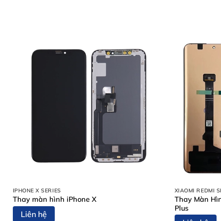
IPHONE X SERIES
XIAOMI REDMI S
Nội Dung Bài Viết
Thay Màn Hìn
Thay màn hình iPhone X
Plus
Dấu hiệu nhận biết iPhone 15 bị sọc màn hình
Liên hệ