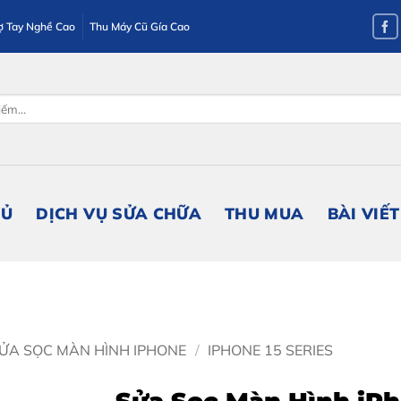
ợ Tay Nghề Cao
Thu Máy Cũ Gía Cao
HỦ
DỊCH VỤ SỬA CHỮA
THU MUA
BÀI VIẾT
ỬA SỌC MÀN HÌNH IPHONE
/
IPHONE 15 SERIES