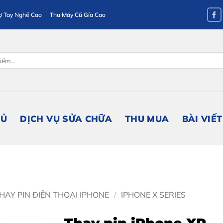
ợ Tay Nghề Cao
Thu Máy Cũ Gía Cao
HỦ
DỊCH VỤ SỬA CHỮA
THU MUA
BÀI VIẾT
HAY PIN ĐIỆN THOẠI IPHONE
/
IPHONE X SERIES