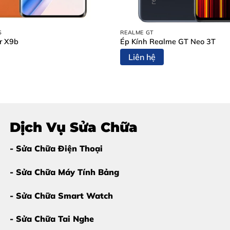
ỏng hóc nặng hơn. Một số dấu hiệu phổ biến:
S
REALME GT
r X9b
Ép Kính Realme GT Neo 3T
Liên hệ
g
ry Health thấp”
Dịch Vụ Sửa Chữa
- Sửa Chữa Điện Thoại
- Sửa Chữa Máy Tính Bảng
- Sửa Chữa Smart Watch
- Sửa Chữa Tai Nghe