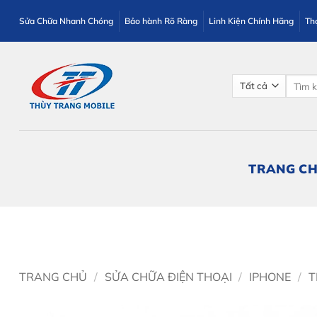
Bỏ
Sửa Chữa Nhanh Chóng
Bảo hành Rõ Ràng
Linh Kiện Chính Hãng
Th
qua
nội
dung
Tìm
kiếm:
TRANG C
TRANG CHỦ
/
SỬA CHỮA ĐIỆN THOẠI
/
IPHONE
/
T