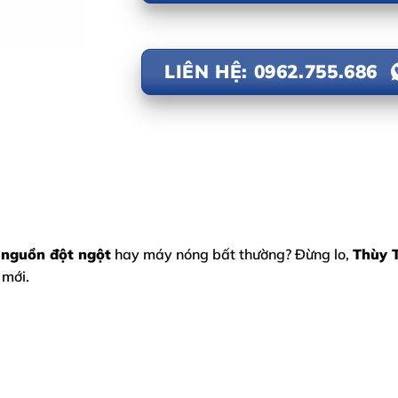
LIÊN HỆ: 0962.755.686
 nguồn đột ngột
hay máy nóng bất thường? Đừng lo,
Thùy 
 mới.