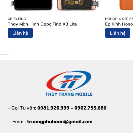
Nhận biết sớm giúp
kéo dài tuổi thọ thiết bị
và tránh h
Pin tụt nhanh, sạc đầy không dùng được lâu
OPPO FIND
HONOR X SERIE
Thay Màn Hình Oppo Find X3 Lite
Ép Kính Hono
iPhone XR sập nguồn đột ngột
dù còn pin
Liên hệ
Liên hệ
Máy nóng khi sạc hoặc sử dụng các ứng dụng nặn
Thông báo “Pin cần được bảo dưỡng” hoặc “Batte
- Gọi Tư vấn:
0981.926.999 - 0962.755.686
- Email:
truongphuhoan@gmail.com