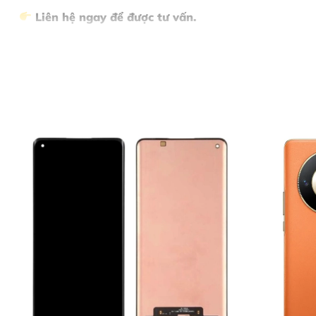
Liên hệ ngay để được tư vấn.
Nội Dung Bài Viết
Dấu hiệu nhận biết iPhone XR cần thay pin
Vì sao nên thay pin iPhone XR tại Thùy Trang Mobile?
Bảng giá Thay Pin iPhone XR
Quy trình thay pin iPhone XR 5 bước chuyên nghiệp
Bước 1: Tiếp nhận thiết bị và tư vấn ban đầu
Bước 2: Lập phiếu tiếp nhận và chẩn đoán chi tiết
Bước 3: Thông báo kết quả chẩn đoán và báo giá chính thức
Bước 4: Thực hiện sửa chữa
Bước 5: Bàn giao thiết bị và thanh toán
Cam kết của Thùy Trang Mobile
Kết luận
Liên hệ ngay với Thùy Trang Mobile
Dấu hiệu nhận biết iPhone XR