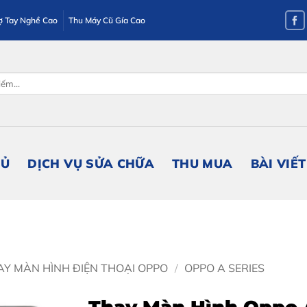
ợ Tay Nghề Cao
Thu Máy Cũ Gía Cao
HỦ
DỊCH VỤ SỬA CHỮA
THU MUA
BÀI VIẾT
AY MÀN HÌNH ĐIỆN THOẠI OPPO
/
OPPO A SERIES