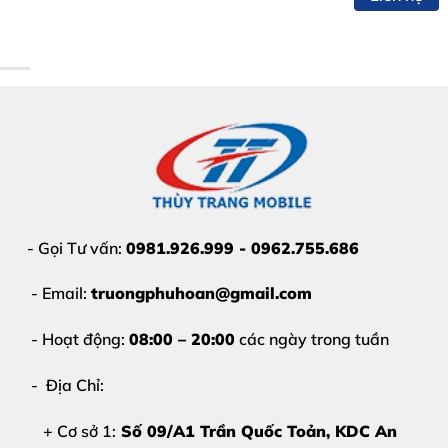
Cảm ứng bị loạn, liệt
Xuất hiện sọc ngang/dọc
Màn hình đen, không hiển thị
Hiển thị mờ, ám màu
- Gọi Tư vấn:
0981.926.999 - 0962.755.686
- Email:
truongphuhoan@gmail.com
- Hoạt động:
08:00 – 20:00
các ngày trong tuần
- Địa Chỉ:
+ Cơ sở 1:
Số 09/A1 Trần Quốc Toản, KDC An