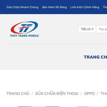
Bỏ
Sửa Chữa Nhanh Chóng
Bảo hành Rõ Ràng
Linh Kiện Chính Hãng
Th
qua
nội
dung
Tìm
kiếm:
TRANG C
TRANG CHỦ
/
SỬA CHỮA ĐIỆN THOẠI
/
OPPO
/
TH