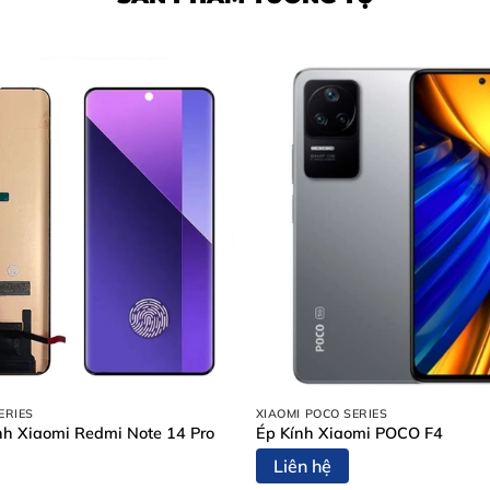
?
Oppo A54
ERIES
XIAOMI POCO SERIES
n lúc
thay màn hình Oppo A54
:
h Xiaomi Redmi Note 14 Pro
Ép Kính Xiaomi POCO F4
Liên hệ