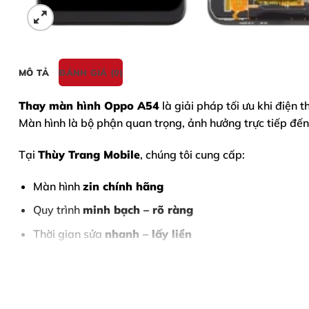
MÔ TẢ
ĐÁNH GIÁ (0)
Thay màn hình
Oppo A54
là giải pháp tối ưu khi điện 
Màn hình là bộ phận quan trọng, ảnh hưởng trực tiếp đến
Tại
Thùy Trang Mobile
, chúng tôi cung cấp:
Màn hình
zin chính hãng
Quy trình
minh bạch – rõ ràng
Thời gian sửa
nhanh – lấy liền
Giá cả
cạnh tranh tại Biên Hòa
Nội Dung Bài Viết