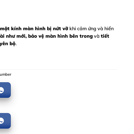
 mặt kính màn hình bị nứt vỡ
khi cảm ứng và hiển
ài như mới, bảo vệ màn hình bên trong
và
tiết
uyên bộ
.
Number