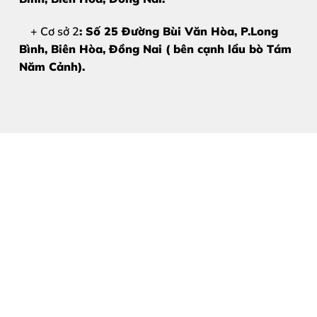
+ Cơ sở 2
: Số 25 Đường Bùi Văn Hòa, P.Long
Cảm ứng vẫn mượt mà:
Dù kính vỡ nhưng thao tác v
Bình, Biên Hòa, Đồng Nai ( bên cạnh lẩu bò Tám
Hiển thị sắc nét:
Màn hình không bị sọc, không chảy 
Năm Cảnh).
Lưu ý:
Nếu màn hình xuất hiện sọc dọc hoặc
Trang Mobile để được kiểm tra miễn phí!
2. Nguyên nhân khiến mặt kín
Hiểu rõ nguyên nhân giúp bạn có cách bảo vệ điện thoại 
Sự cố va đập:
Đây là nguyên nhân phổ biến nhất. Việc
Áp lực mạnh:
Để điện thoại trong túi quần chật hoặc 
Môi trường nhiệt độ:
Thường xuyên để máy trong môi 