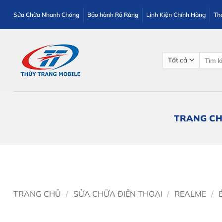
Bỏ
Sửa Chữa Nhanh Chóng
Bảo hành Rõ Ràng
Linh Kiện Chính Hãng
Th
qua
nội
dung
Tìm
kiếm:
TRANG C
TRANG CHỦ
/
SỬA CHỮA ĐIỆN THOẠI
/
REALME
/