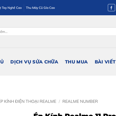
ợ Tay Nghề Cao
Thu Máy Cũ Gía Cao
HỦ
DỊCH VỤ SỬA CHỮA
THU MUA
BÀI VIẾT
ÉP KÍNH ĐIỆN THOẠI REALME
/
REALME NUMBER