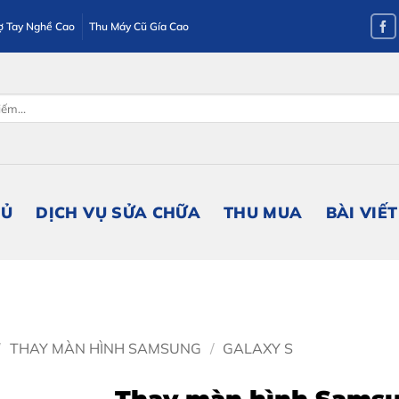
ợ Tay Nghề Cao
Thu Máy Cũ Gía Cao
HỦ
DỊCH VỤ SỬA CHỮA
THU MUA
BÀI VIẾT
/
THAY MÀN HÌNH SAMSUNG
/
GALAXY S