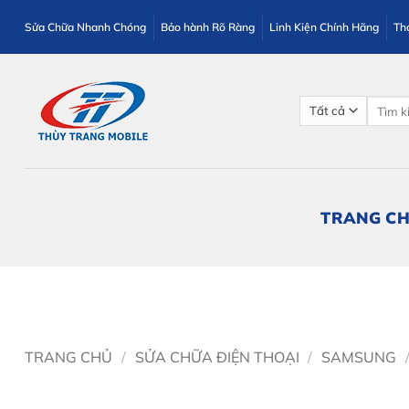
Bỏ
Sửa Chữa Nhanh Chóng
Bảo hành Rõ Ràng
Linh Kiện Chính Hãng
Th
qua
nội
dung
Tìm
kiếm:
TRANG C
TRANG CHỦ
/
SỬA CHỮA ĐIỆN THOẠI
/
SAMSUNG