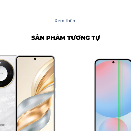
Xem thêm
ếp quá trình sửa chữa.
SẢN PHẨM TƯƠNG TỰ
ùy Trang Mobile?
c Chuyên Nghiệp