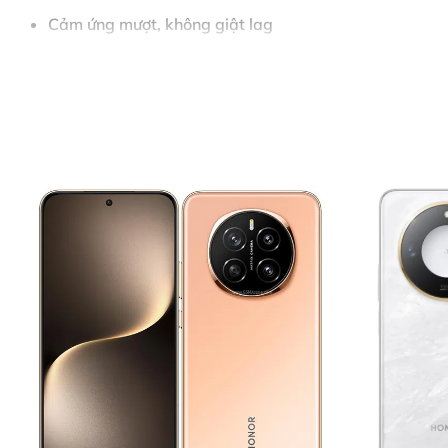
Cảm ứng mượt, không giật lag
Thời gian sửa chữa nhanh chóng, chỉ từ 60–90 phút
Khách hàng được ký tên linh kiện, theo dõi trực ti
Nội Dung Bài Viết
Dấu Hiệu Cần Thay Màn Hình Samsung Galaxy S24 FE
Vì Sao Nên Thay Màn Hình Samsung Galaxy S24 FE Tại Th
Bảng Giá Thay Màn Hình Samsung Galaxy S24 FE
Quy Trình Thay Màn Hình Samsung Galaxy S24 FE – 5 Bướ
Bước 1: Tiếp Nhận Thiết Bị & Tư Vấn Ban Đầu
Bước 2: Lập Phiếu Tiếp Nhận & Chuẩn Đoán Chi Tiết
Bước 3: Thông Báo Kết Quả & Báo Giá Chính Thức
Bước 4: Thực Hiện Sửa Chữa
Bước 5: Bàn Giao Thiết Bị & Thanh Toán
Cam Kết Khi Thay Màn Hình Samsung Galaxy S24 FE
Một Số Dịch Vụ Sửa Chữa Khác Tại Thùy Trang Mobile