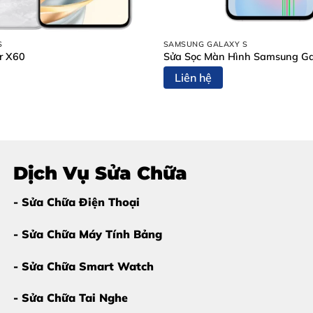
S
SAMSUNG GALAXY S
 Samsung Galaxy S24 FE
r X60
Sửa Sọc Màn Hình Samsung Ga
Liên hệ
 rất có thể bạn cần
thay màn hình Samsung Galaxy S24 F
Dịch Vụ Sửa Chữa
- Sửa Chữa Điện Thoại
- Sửa Chữa Máy Tính Bảng
- Sửa Chữa Smart Watch
g đến bo mạch và pin.
- Sửa Chữa Tai Nghe