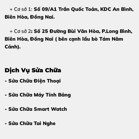
nguyên bộ.
+ Cơ sở 1:
Số 09/A1 Trần Quốc Toản, KDC An Bình,
Biên Hòa
, Đồng Nai.
2. Nguyên nhân khiến mặt kính Xiaomi
+ Cơ sở 2
: Số 25 Đường Bùi Văn Hòa, P.Long Bình,
12 Ultra bị hỏng
Biên Hòa, Đồng Nai ( bên cạnh lẩu bò Tám Năm
Hiểu rõ nguyên nhân sẽ giúp bạn bảo quản thiết bị tốt
Cảnh).
hơn sau khi sửa chữa tại
Thùy Trang Mobile
. Các lý do
phổ biến bao gồm:
Dịch Vụ Sửa Chữa
Va đập mạnh:
Điện thoại bị rơi từ trên cao xuống nền
- Sửa Chữa Điện Thoại
cứng hoặc va chạm với vật sắc nhọn.
- Sửa Chữa Máy Tính Bảng
Áp lực đè nén:
Thói quen để điện thoại trong túi
quần chật hoặc bị vật nặng đè lên khi ngủ.
- Sửa Chữa Smart Watch
Môi trường khắc nghiệt:
Tiếp xúc với nhiệt độ quá
- Sửa Chữa Tai Nghe
cao hoặc hóa chất làm biến chất lớp kính bảo vệ.