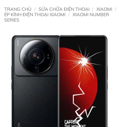
TRANG CHỦ
/
SỬA CHỮA ĐIỆN THOẠI
/
XIAOMI
/
ÉP KÍNH ĐIỆN THOẠI XIAOMI
/
XIAOMI NUMBER
SERIES