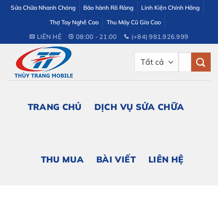
Bỏ
Sửa Chữa Nhanh Chóng
Bảo hành Rõ Ràng
Linh Kiện Chính Hãng
qua
Thợ Tay Nghề Cao
Thu Máy Cũ Gía Cao
nội
LIÊN HỆ
08:00 - 21:00
(+84) 981.926.999
dung
Tìm
kiếm:
TRANG CHỦ
DỊCH VỤ SỬA CHỮA
THU MUA
BÀI VIẾT
LIÊN HỆ