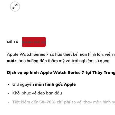
MÔ TẢ
ĐÁNH GIÁ (0)
Apple Watch Series 7
sở hữu thiết kế màn hình lớn, viền
xước
, ảnh hưởng đến thẩm mỹ và trải nghiệm sử dụng.
Dịch vụ
ép kính Apple Watch Series 7
tại Thùy Trang
Giữ nguyên
màn hình gốc Apple
Khôi phục vẻ đẹp ban đầu
Tiết kiệm đến
50–70% chi phí
so với thay màn hình 
Thời gian sửa chữa
nhanh – lấy ngay trong ngày