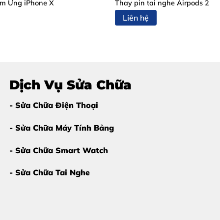
m Ứng iPhone X
Thay pin tai nghe Airpods 2
p các dấu hiệu sau:
Liên hệ
Dịch Vụ Sửa Chữa
ốm
- Sửa Chữa Điện Thoại
 kỹ thuật viên sẽ tư vấn phương án phù hợp hơn để tránh phát 
- Sửa Chữa Máy Tính Bảng
- Sửa Chữa Smart Watch
ch Series 7 Tại Thùy Trang Mobi
- Sửa Chữa Tai Nghe
Biên Hòa
vẫn được khách hàng tin tưởng bởi những lý do sau:
o