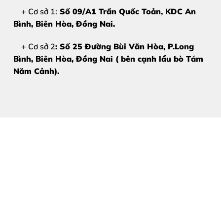
+ Cơ sở 1:
Số 09/A1 Trần Quốc Toản, KDC An
Không tráo linh kiện – ký tên trực tiếp
Bình, Biên Hòa
, Đồng Nai.
Kỹ thuật viên giàu kinh nghiệm
+ Cơ sở 2
: Số 25 Đường Bùi Văn Hòa, P.Long
Giá công khai – báo trước – không phát sinh
Bình, Biên Hòa, Đồng Nai ( bên cạnh lẩu bò Tám
Bảo hành rõ ràng sau sửa chữa
Năm Cảnh).
Chúng tôi hiểu rằng
Apple Watch Series 7 là thiết bị
Bảng Giá Ép Kính Apple Watch 
Do giá linh kiện có thể thay đổi theo thời điểm và tình t
Liên hệ ngay để được báo giá tốt nhất:
Hotline – Zalo:
0981 926 999
Hotline – Zalo:
0962 755 686