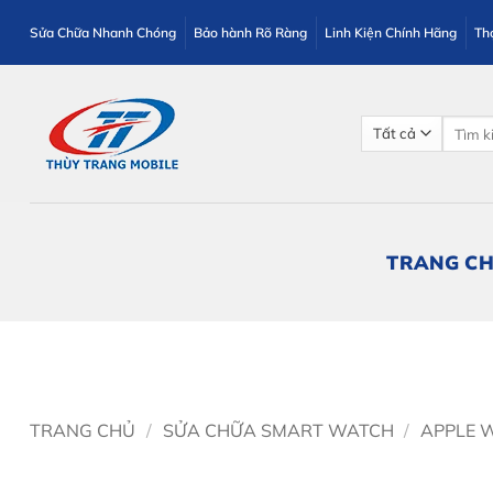
Bỏ
Sửa Chữa Nhanh Chóng
Bảo hành Rõ Ràng
Linh Kiện Chính Hãng
Th
qua
nội
dung
Tìm
kiếm:
TRANG C
TRANG CHỦ
/
SỬA CHỮA SMART WATCH
/
APPLE 