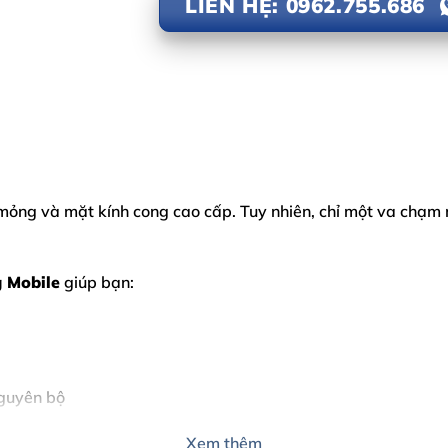
LIÊN HỆ: 0962.755.686
 mỏng và mặt kính cong cao cấp. Tuy nhiên, chỉ một va chạm 
 Mobile
giúp bạn:
nguyên bộ
Xem thêm