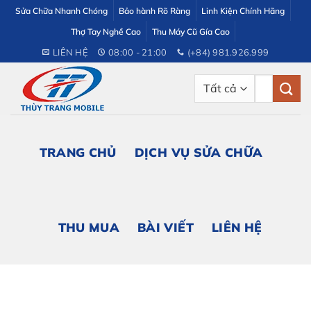
Bỏ
Sửa Chữa Nhanh Chóng
Bảo hành Rõ Ràng
Linh Kiện Chính Hãng
qua
Thợ Tay Nghề Cao
Thu Máy Cũ Gía Cao
nội
LIÊN HỆ
08:00 - 21:00
(+84) 981.926.999
dung
Tìm
kiếm:
TRANG CHỦ
DỊCH VỤ SỬA CHỮA
THU MUA
BÀI VIẾT
LIÊN HỆ