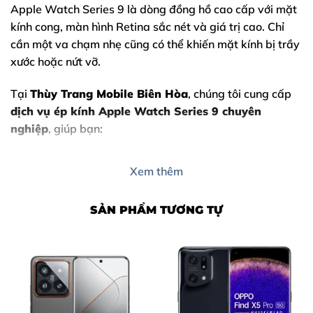
Apple Watch Series 9
là dòng đồng hồ cao cấp với mặt
kính cong, màn hình Retina sắc nét và giá trị cao. Chỉ
cần một va chạm nhẹ cũng có thể khiến mặt kính bị trầy
xước hoặc nứt vỡ.
Tại
Thùy Trang Mobile Biên Hòa
, chúng tôi cung cấp
dịch vụ
ép kính Apple Watch Series 9
chuyên
nghiệp
, giúp bạn:
Tiết kiệm chi phí
so với thay nguyên màn hình
Xem thêm
Giữ nguyên màn hình zin Apple
Đảm bảo thẩm mỹ và độ bền sau sửa chữa
SẢN PHẨM TƯƠNG TỰ
Với hơn nhiều năm kinh nghiệm sửa chữa thiết bị
Apple, Thùy Trang Mobile luôn đặt
chất lượng – minh
bạch – uy tín
lên hàng đầu.