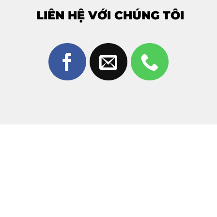
Do giá linh kiện có thể thay đổi theo thời điểm và tình
LIÊN HỆ VỚI CHÚNG TÔI
trạng máy,
Thùy Trang Mobile khuyến khích khách
hàng liên hệ trực tiếp để được báo giá chính xác
nhất
.
Hotline – Zalo:
0981 926 999
0962 755 686
Cam kết: Không phát sinh chi phí – báo giá trước
khi sửa.
Quy Trình Ép Kính Apple Watch Series 9
Chuẩn 5 Bước
Để đảm bảo chất lượng cao nhất, dịch vụ
ép kính Apple
Watch Series 9 tại Thùy Trang Mobile Biên Hòa