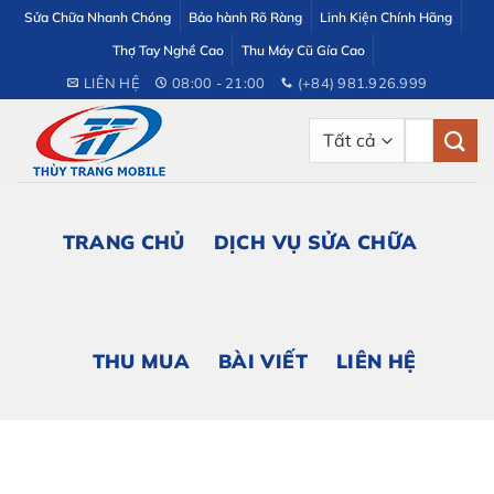
Bỏ
Sửa Chữa Nhanh Chóng
Bảo hành Rõ Ràng
Linh Kiện Chính Hãng
qua
Thợ Tay Nghề Cao
Thu Máy Cũ Gía Cao
nội
LIÊN HỆ
08:00 - 21:00
(+84) 981.926.999
dung
Tìm
kiếm:
TRANG CHỦ
DỊCH VỤ SỬA CHỮA
THU MUA
BÀI VIẾT
LIÊN HỆ