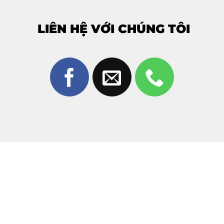
chung với chìa khóa, dụng cụ kim loại gây ma sát
mạnh.
LIÊN HỆ VỚI CHÚNG TÔI
Nhiệt độ môi trường:
Để máy ở nơi quá nóng hoặc
thay đổi nhiệt độ đột ngột làm kính bị giòn và dễ nứt.
Áp lực đè nén:
Vô tình ngồi đè lên máy hoặc để máy
dưới gối khi ngủ tạo áp lực lớn lên bề mặt kính cong.
3. Tại sao nên chọn ép kính tại Thùy
Trang Mobile?
Giữa rất nhiều cửa hàng sửa chữa,
Thùy Trang Mobile
luôn là điểm đến tin cậy của khách hàng tại Biên Hòa
khi cần
ép kính Honor Magic 6 Pro
nhờ vào:
Công nghệ hiện đại:
Sử dụng máy ép kính chân
không tự động, đảm bảo độ chính xác tuyệt đối,