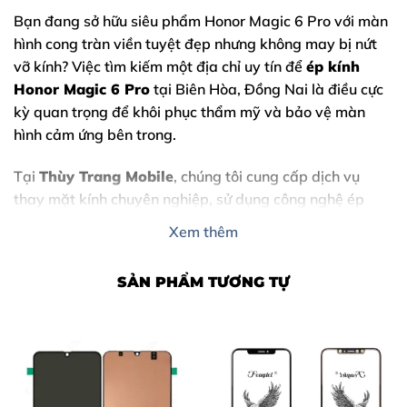
Bạn đang sở hữu siêu phẩm
Honor Magic 6 Pro
với màn
hình cong tràn viền tuyệt đẹp nhưng không may bị nứt
vỡ kính? Việc tìm kiếm một địa chỉ uy tín để
ép kính
Honor Magic 6 Pro
tại Biên Hòa, Đồng Nai là điều cực
kỳ quan trọng để khôi phục thẩm mỹ và bảo vệ màn
hình cảm ứng bên trong.
Tại
Thùy Trang Mobile
, chúng tôi cung cấp dịch vụ
thay mặt kính chuyên nghiệp, sử dụng công nghệ ép
chân không hiện đại, giúp điện thoại của bạn đẹp như
Xem thêm
mới với chi phí tiết kiệm nhất.
SẢN PHẨM TƯƠNG TỰ