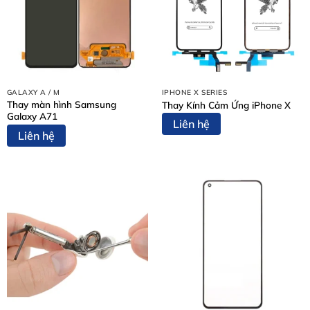
GALAXY A / M
IPHONE X SERIES
Thay màn hình Samsung
Thay Kính Cảm Ứng iPhone X
Galaxy A71
Liên hệ
Liên hệ
Nội Dung Bài Viết
1. Dấu hiệu cho thấy bạn cần ép kính Honor Magic 6
Pro ngay
2. Nguyên nhân khiến mặt kính Honor Magic 6 Pro bị
hỏng
3. Tại sao nên chọn ép kính tại Thùy Trang Mobile?
4. Bảng giá ép kính Honor Magic 6 Pro
5. Quy trình ép kính chuyên nghiệp tại Thùy Trang