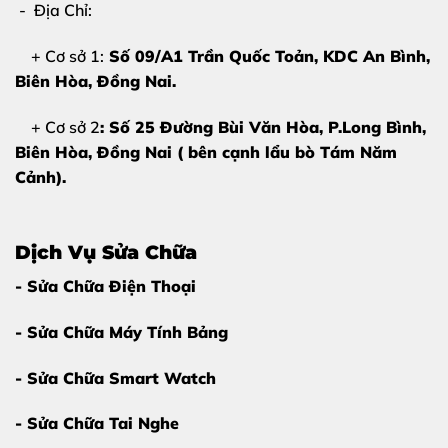
- Địa Chỉ:
Mặt kính bị bể góc:
Những mảnh kính vỡ có thể đâm
+ Cơ sở 1:
Số 09/A1 Trần Quốc Toản, KDC An Bình,
vào tay hoặc làm hỏng tấm nền màn hình bên trong
Biên Hòa
, Đồng Nai.
nếu không xử lý kịp thời.
+ Cơ sở 2
: Số 25 Đường Bùi Văn Hòa, P.Long Bình,
Cảm ứng vẫn hoạt động tốt:
Đây là điều kiện tiên
Biên Hòa, Đồng Nai ( bên cạnh lẩu bò Tám Năm
quyết để bạn chỉ cần ép kính thay vì phải thay
Cảnh).
nguyên bộ màn hình đắt đỏ.
2. Nguyên nhân khiến mặt kính Honor
Dịch Vụ Sửa Chữa
Magic 6 Pro bị hỏng
- Sửa Chữa Điện Thoại
Dù được trang bị kính bảo vệ cao cấp, nhưng Honor
Magic 6 Pro vẫn có thể gặp sự cố do:
- Sửa Chữa Máy Tính Bảng
Va đập mạnh:
Máy bị rơi từ trên cao xuống nền cứng
- Sửa Chữa Smart Watch
hoặc va chạm trực tiếp với vật sắc nhọn.
- Sửa Chữa Tai Nghe
Thói quen sử dụng:
Để điện thoại trong túi xách