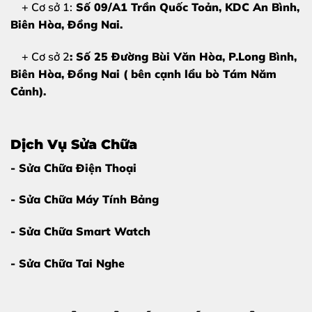
+ Cơ sở 1:
Số 09/A1 Trần Quốc Toản, KDC An Bình,
Màn hình không bị sọc:
Không xuất hiện các đường
Biên Hòa
, Đồng Nai.
sọc ngang, sọc dọc hay các vết ố vàng trên tấm nền
hiển thị.
+ Cơ sở 2
: Số 25 Đường Bùi Văn Hòa, P.Long Bình,
Biên Hòa, Đồng Nai ( bên cạnh lẩu bò Tám Năm
2. Nguyên nhân khiến mặt kính Honor
Cảnh).
X8c bị hỏng
Hiểu rõ nguyên nhân sẽ giúp bạn phòng tránh tốt hơn
trong quá trình sử dụng điện thoại sau này:
Dịch Vụ Sửa Chữa
- Sửa Chữa Điện Thoại
Rơi rớt từ trên cao:
Đây là nguyên nhân phổ biến
nhất khiến mặt kính chịu lực tác động mạnh dẫn đến
- Sửa Chữa Máy Tính Bảng
vỡ nát.
- Sửa Chữa Smart Watch
Va chạm với vật cứng:
Để điện thoại chung với chìa
khóa, vật sắc nhọn trong túi xách khiến mặt kính dễ
- Sửa Chữa Tai Nghe
bị trầy xước hoặc nứt góc.
Tác động nhiệt độ:
Để máy ở môi trường quá nóng