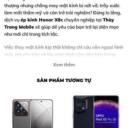
thượng nhưng chẳng may mặt kính bị nứt vỡ, trầy xước
làm mất thẩm mỹ và cản trở trải nghiệm? Đừng lo lắng,
dịch vụ
ép kính Honor X8c
chuyên nghiệp tại
Thùy
Trang Mobile
sẽ giúp dế yêu của bạn trở lại diện mạo
như mới chỉ trong tích tắc.
Việc thay mặt kính kịp thời không chỉ cứu vãn ngoại hình
máy mà còn bảo vệ lớp màn hình cảm ứng bên trong
khỏi hư hỏng nặng hơn. Hãy cùng tìm hiểu chi tiết về
Xem thêm
dịch vụ thay mặt kính Honor X8c uy tín nhất tại Biên
Hòa ngay dưới đây.
SẢN PHẨM TƯƠNG TỰ