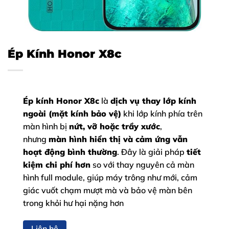
Ép Kính Honor X8c
Ép kính Honor X8c
là
dịch vụ thay lớp kính
ngoài (mặt kính bảo vệ)
khi lớp kính phía trên
màn hình bị
nứt, vỡ hoặc trầy xước
,
nhưng
màn hình hiển thị và cảm ứng vẫn
hoạt động bình thường
. Đây là giải pháp
tiết
kiệm chi phí hơn
so với thay nguyên cả màn
hình full module, giúp máy trông như mới, cảm
giác vuốt chạm mượt mà và bảo vệ màn bên
trong khỏi hư hại nặng hơn
Liên hệ