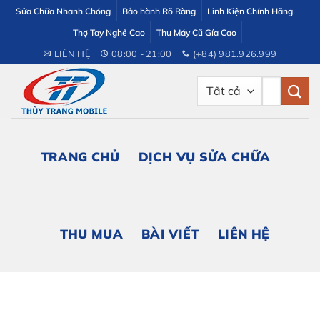
Bỏ
Sửa Chữa Nhanh Chóng
Bảo hành Rõ Ràng
Linh Kiện Chính Hãng
qua
Thợ Tay Nghề Cao
Thu Máy Cũ Gía Cao
nội
LIÊN HỆ
08:00 - 21:00
(+84) 981.926.999
dung
Tìm
kiếm:
TRANG CHỦ
DỊCH VỤ SỬA CHỮA
THU MUA
BÀI VIẾT
LIÊN HỆ