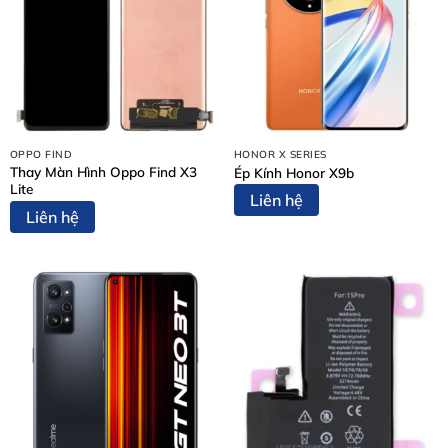
Dấu Hiệu Cần Ép Kính iPad Air 2
Việc nhận biết sớm các dấu hiệu hư hỏng màn hình
iPad
Air 2
giúp bạn tiết kiệm chi phí và bảo vệ thiết bị. Hãy
chú ý:
Màn hình xuất hiện vết nứt hoặc trầy xước
rõ
OPPO FIND
HONOR X SERIES
ràng.
Thay Màn Hình Oppo Find X3
Ép Kính Honor X9b
Lite
Liên hệ
Cảm ứng bị loạn hoặc không nhạy
khi chạm.
Liên hệ
Màu sắc hiển thị sai lệch
hoặc có điểm chết.
Mặt kính và màn hình bị tách rời
hoặc rung khi sử
dụng.
Những dấu hiệu này không chỉ gây khó chịu mà còn làm
giảm tuổi thọ thiết bị. Ép kính sớm sẽ khôi phục
trải
nghiệm sử dụng mượt mà và an toàn
.