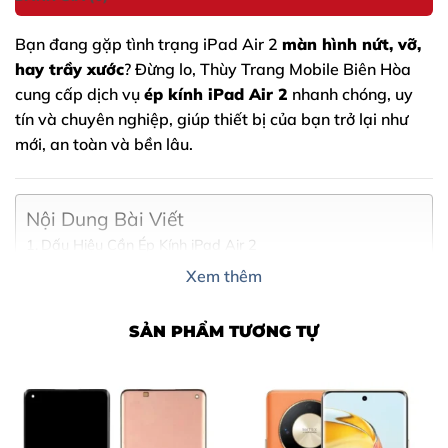
Bạn đang gặp tình trạng iPad Air 2
màn hình nứt, vỡ,
hay trầy xước
? Đừng lo, Thùy Trang Mobile Biên Hòa
cung cấp dịch vụ
ép kính iPad Air 2
nhanh chóng, uy
tín và chuyên nghiệp, giúp thiết bị của bạn trở lại như
mới, an toàn và bền lâu.
Nội Dung Bài Viết
Dấu Hiệu Cần Ép Kính iPad Air 2
Vì Sao Nên Ép Kính iPad Air 2 Tại Thùy Trang Mobile
Xem thêm
Biên Hòa
Bảng Giá Ép Kính iPad Air 2
SẢN PHẨM TƯƠNG TỰ
Quy Trình Ép Kính iPad Air 2 5 Bước Chuẩn Xác
Cam Kết Từ Thùy Trang Mobile
Một Số Dịch Vụ Sửa Chữa Khác Tại Thùy Trang Mobile
Liên Hệ Ngay Để Được Tư Vấn