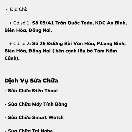
Bảng Giá Ép Kính iPad Air 2
- Địa Chỉ:
Để nhận
báo giá chính xác và ưu đãi
, vui lòng liên hệ
+ Cơ sở 1:
Số 09/A1 Trần Quốc Toản, KDC An Bình,
trực tiếp:
Biên Hòa
, Đồng Nai.
Hotline – Zalo:
0981 926 999 – 0962 755 686
+ Cơ sở 2
: Số 25 Đường Bùi Văn Hòa, P.Long Bình,
Email:
epkinhthuytrang@gmail.com
Biên Hòa, Đồng Nai ( bên cạnh lẩu bò Tám Năm
Cảnh).
Chúng tôi luôn cam kết
giá cả minh bạch, không phát
sinh chi phí
và tư vấn tận tình trước khi sửa chữa.
Dịch Vụ Sửa Chữa
Quy Trình Ép Kính iPad Air 2 5 Bước
- Sửa Chữa Điện Thoại
Chuẩn Xác
Chúng tôi thực hiện dịch vụ theo
5 bước chuyên nghiệp
,
- Sửa Chữa Máy Tính Bảng
đảm bảo hiệu quả tối ưu:
- Sửa Chữa Smart Watch
Bước 1: Tiếp nhận thiết bị và tư vấn ban đầu
- Sửa Chữa Tai Nghe