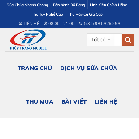
Bỏ
Sửa Chữa Nhanh Chóng
Bảo hành Rõ Ràng
Linh Kiện Chính Hãng
qua
Thợ Tay Nghề Cao
Thu Máy Cũ Gía Cao
nội
LIÊN HỆ
08:00 - 21:00
(+84) 981.926.999
dung
Tìm
kiếm:
TRANG CHỦ
DỊCH VỤ SỬA CHỮA
THU MUA
BÀI VIẾT
LIÊN HỆ