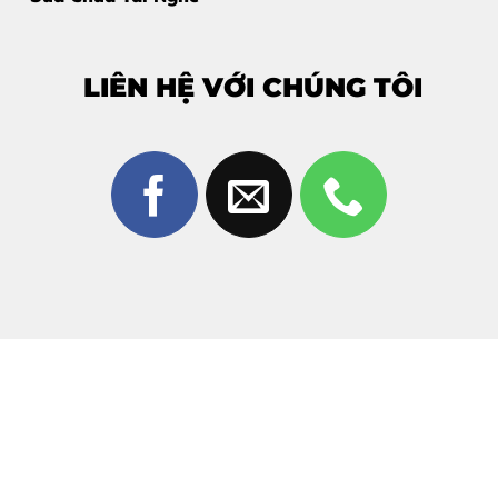
Kiểm tra sơ bộ tình trạng iPad Air 2.
Tư vấn giải pháp phù hợp với tình trạng hư hỏng.
LIÊN HỆ VỚI CHÚNG TÔI
Bước 2: Lập phiếu tiếp nhận và chuẩn đoán chi tiết
Ghi nhận thông tin thiết bị và tình trạng kính.
Chuẩn đoán chi tiết các hư hỏng liên quan.
Bước 3: Thông báo kết quả chẩn đoán và báo giá
chính thức
Thông báo cho khách hàng tình trạng thực tế.
Báo giá
chi tiết và minh bạch
trước khi sửa chữa.
Bước 4: Thực hiện sửa chữa
Ép kính bằng thiết bị hiện đại, kỹ thuật chuẩn xác.