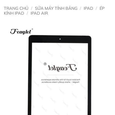
TRANG CHỦ
/
SỬA MÁY TÍNH BẢNG
/
IPAD
/
ÉP
KÍNH IPAD
/
IPAD AIR