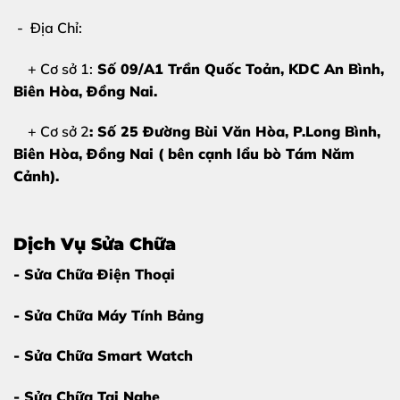
Giữa rất nhiều cửa hàng sửa chữa,
Thùy Trang Mobile
- Địa Chỉ:
vẫn là lựa chọn hàng đầu nhờ những ưu điểm nổi bật:
+ Cơ sở 1:
Số 09/A1 Trần Quốc Toản, KDC An Bình,
Kỹ thuật viên hơn 10 năm kinh nghiệm
Biên Hòa
, Đồng Nai.
Trang thiết bị ép kính hiện đại, phòng ép kính
+ Cơ sở 2
: Số 25 Đường Bùi Văn Hòa, P.Long Bình,
tiêu chuẩn
Biên Hòa, Đồng Nai ( bên cạnh lẩu bò Tám Năm
Sử dụng kính chất lượng cao, độ trong suốt gần
Cảnh).
như zin
Thời gian sửa chữa nhanh, lấy liền trong ngày
Dịch Vụ Sửa Chữa
Giá cả minh bạch, không phát sinh chi phí
- Sửa Chữa Điện Thoại
Chúng tôi hiểu rằng
ép kính iPad Pro 10.5
không
- Sửa Chữa Máy Tính Bảng
chỉ là sửa chữa, mà còn là sự tin tưởng của khách hàng.
- Sửa Chữa Smart Watch
Bảng Giá Ép Kính iPad Pro 10.5 Tại Thùy
Trang Mobile
- Sửa Chữa Tai Nghe