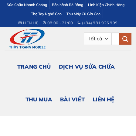
Bỏ
Sửa Chữa Nhanh Chóng
Bảo hành Rõ Ràng
Linh Kiện Chính Hãng
qua
Thợ Tay Nghề Cao
Thu Máy Cũ Gía Cao
nội
LIÊN HỆ
08:00 - 21:00
(+84) 981.926.999
dung
Tìm
kiếm:
TRANG CHỦ
DỊCH VỤ SỬA CHỮA
THU MUA
BÀI VIẾT
LIÊN HỆ