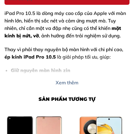
iPad Pro 10.5
là dòng máy cao cấp của Apple với màn
hình lớn, hiển thị sắc nét và cảm ứng mượt mà. Tuy
nhiên, chỉ cần một va đập nhẹ cũng có thể khiến
mặt
kính bị nứt, vỡ
, ảnh hưởng đến trải nghiệm sử dụng.
Thay vì phải thay nguyên bộ màn hình với chi phí cao,
ép kính iPad Pro 10.5
là giải pháp tối ưu, giúp:
Giữ nguyên màn hình zin
Tiết kiệm đến 50–70% chi phí
Xem thêm
Đảm bảo chất lượng hiển thị và cảm ứng
SẢN PHẨM TƯƠNG TỰ
Thùy Trang Mobile Biên Hòa
tự hào là địa chỉ sửa
chữa iPad uy tín, được nhiều khách hàng tin tưởng trong
nhiều năm qua.