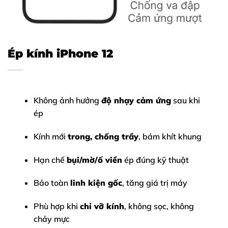
Ép kính iPhone 12
Không ảnh hưởng
độ nhạy cảm ứng
sau khi
ép
Kính mới
trong, chống trầy
, bám khít khung
Hạn chế
bụi/mờ/ố viền
ép đúng kỹ thuật
Bảo toàn
linh kiện gốc
, tăng giá trị máy
Phù hợp khi
chỉ vỡ kính
, không sọc, không
chảy mực