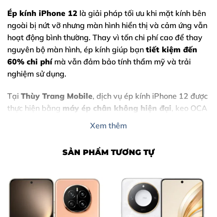
Ép kính iPhone 12
là giải pháp tối ưu khi mặt kính bên
ngoài bị nứt vỡ nhưng màn hình hiển thị và cảm ứng vẫn
hoạt động bình thường. Thay vì tốn chi phí cao để thay
nguyên bộ màn hình, ép kính giúp bạn
tiết kiệm đến
60% chi phí
mà vẫn đảm bảo tính thẩm mỹ và trải
nghiệm sử dụng.
Tại
Thùy Trang Mobile
, dịch vụ ép kính iPhone 12 được
thực hiện bằng
máy ép chân không hiện đại
, keo OCA
cao cấp, kỹ thuật viên tay nghề cao. Cam kết
giữ zin
Xem thêm
màn hình
, không tráo linh kiện, thời gian xử lý nhanh,
khách hàng có thể chờ lấy ngay.
SẢN PHẨM TƯƠNG TỰ
Dịch vụ phù hợp cho khách hàng tại
Biên Hòa – Đồng
Nai
đang tìm nơi
ép kính iPhone 12 uy tín, minh
bạch, rõ ràng giá cả
.