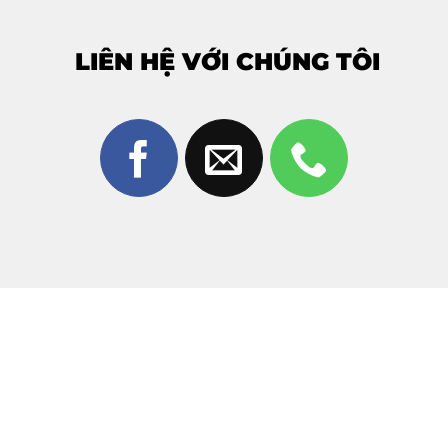
Để nhận
báo giá chính xác – không phát sinh
, vui
lòng:
LIÊN HỆ VỚI CHÚNG TÔI
Gọi Hotline/Zalo: 0981 926 999 – 0962 755
686
Hoặc mang máy trực tiếp đến cửa hàng để được
kiểm tra miễn phí
Cam kết:
Báo đúng giá – không mập
mờ – không ép thay màn hình khi
không cần thiết
.
Quy trình ép kính iPhone 12 chuyên
nghiệp – 5 bước rõ ràng
Bước 1: Tiếp nhận thiết bị và tư vấn ban đầu
Kỹ thuật viên tiếp nhận iPhone 12, lắng nghe mô tả tình