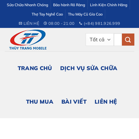
Bỏ
Sửa Chữa Nhanh Chóng
Bảo hành Rõ Ràng
Linh Kiện Chính Hãng
qua
Thợ Tay Nghề Cao
Thu Máy Cũ Gía Cao
nội
LIÊN HỆ
08:00 - 21:00
(+84) 981.926.999
dung
Tìm
kiếm:
TRANG CHỦ
DỊCH VỤ SỬA CHỮA
THU MUA
BÀI VIẾT
LIÊN HỆ