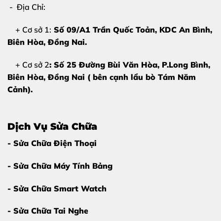
- Địa Chỉ:
ứng chuẩn
Keo OCA chất lượng cao
– không bọt, không ố vàng
+ Cơ sở 1:
Số 09/A1 Trần Quốc Toản, KDC An Bình,
Biên Hòa
, Đồng Nai.
Máy móc hiện đại
– ép chân không, hấp kính chuẩn
Kỹ thuật viên >5 năm kinh nghiệm
+ Cơ sở 2
: Số 25 Đường Bùi Văn Hòa, P.Long Bình,
Biên Hòa, Đồng Nai ( bên cạnh lẩu bò Tám Năm
Không tráo linh kiện – ký tên xác nhận máy
Cảnh).
Bảo hành rõ ràng, minh bạch
Đặc biệt, dịch vụ
ép kính iPhone 12
tại đây phù hợp để
Dịch Vụ Sửa Chữa
chạy Google Ads nhờ
giá cạnh tranh – thời gian
nhanh – vị trí rõ ràng
.
- Sửa Chữa Điện Thoại
- Sửa Chữa Máy Tính Bảng
Bảng giá ép kính iPhone 12
- Sửa Chữa Smart Watch
Giá ép kính iPhone 12 phụ thuộc vào tình trạng
máy và loại kính sử dụng
(zin / linh kiện cao cấp).
- Sửa Chữa Tai Nghe