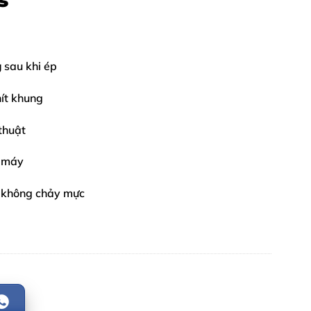
s
g
sau khi ép
ít khung
thuật
ị máy
, không chảy mực