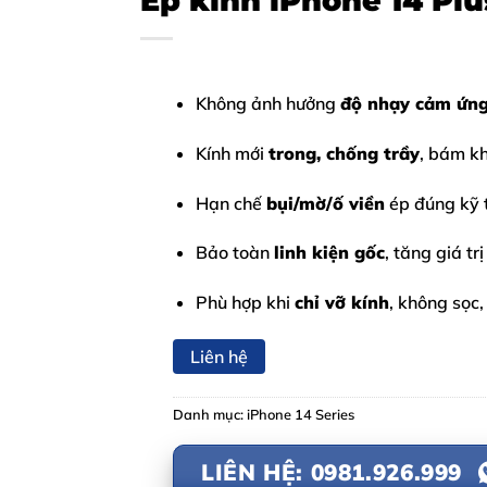
Ép kính iPhone 14 Plu
Không ảnh hưởng
độ nhạy cảm ứn
Kính mới
trong, chống trầy
, bám kh
Hạn chế
bụi/mờ/ố viền
ép đúng kỹ 
Bảo toàn
linh kiện gốc
, tăng giá tr
Phù hợp khi
chỉ vỡ kính
, không sọc
Liên hệ
Danh mục:
iPhone 14 Series
LIÊN HỆ: 0981.926.999