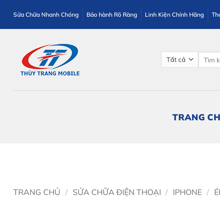
Bỏ
Sửa Chữa Nhanh Chóng
Bảo hành Rõ Ràng
Linh Kiện Chính Hãng
Th
qua
nội
dung
Tìm
kiếm:
TRANG C
TRANG CHỦ
/
SỬA CHỮA ĐIỆN THOẠI
/
IPHONE
/
É