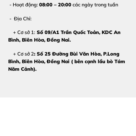
Máy ép kính chuyên dụng, phòng kỹ thuật riêng
- Hoạt động:
08:00 – 20:00
các ngày trong tuần
Khách hàng ký tên linh kiện – chống tráo đổi
- Địa Chỉ:
Bảo hành rõ ràng sau sửa chữa
+ Cơ sở 1:
Số 09/A1 Trần Quốc Toản, KDC An
Chúng tôi hiểu rằng
ép kính iPhone 14 Plus
không ch
Bình, Biên Hòa
, Đồng Nai.
+ Cơ sở 2
: Số 25 Đường Bùi Văn Hòa, P.Long
Bảng Giá Ép Kính iPhone 14 Pl
Bình, Biên Hòa, Đồng Nai ( bên cạnh lẩu bò Tám
Năm Cảnh).
Giá
ép kính iPhone 14 Plus
có thể thay đổi tùy thời đ
Gọi trực tiếp Hotline
Nhắn Zalo để được tư vấn nhanh
Mang máy đến cửa hàng kiểm tra miễn phí
Cam kết báo đúng giá – không mập mờ – không ph