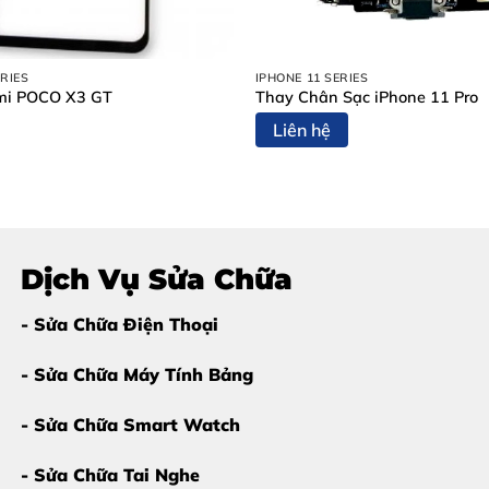
 Bạn chỉ cần
ép kính
iPhone 14 Plus
nếu gặp các dấu hiệu 
RIES
IPHONE 11 SERIES
omi POCO X3 GT
Thay Chân Sạc iPhone 11 Pro
Liên hệ
ép kính iPhone 14 Plus
là giải pháp tiết kiệm và an toàn nh
Dịch Vụ Sửa Chữa
- Sửa Chữa Điện Thoại
 Plus Tại Thùy Trang Mobile?
- Sửa Chữa Máy Tính Bảng
i bật nhờ sự
uy tín – minh bạch – tay nghề cao
. Dưới đây 
- Sửa Chữa Smart Watch
- Sửa Chữa Tai Nghe