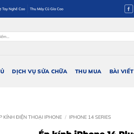
ợ Tay Nghề Cao
Thu Máy Cũ Gía Cao
HỦ
DỊCH VỤ SỬA CHỮA
THU MUA
BÀI VIẾT
P KÍNH ĐIỆN THOẠI IPHONE
/
IPHONE 14 SERIES