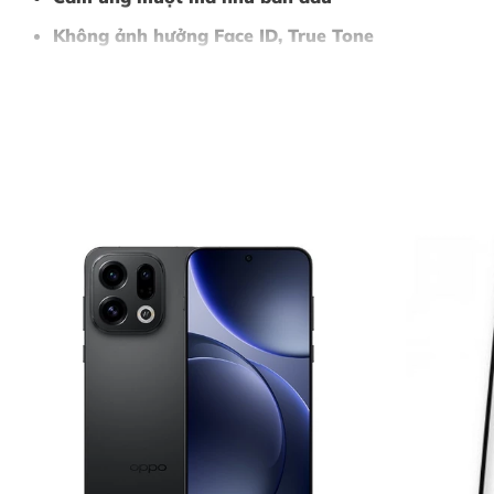
Không ảnh hưởng Face ID, True Tone
Thời gian sửa nhanh – có thể lấy liền
Nội Dung Bài Viết
Dấu Hiệu Nhận Biết Cần Ép Kính iPhone 14 Plus
Vì Sao Nên Ép Kính iPhone 14 Plus Tại Thùy Trang Mobile?
Bảng Giá Ép Kính iPhone 14 Plus (Liên Hệ Trực Tiếp)
Quy Trình Ép Kính iPhone 14 Plus Chuẩn 5 Bước
Bước 1: Tiếp Nhận Thiết Bị & Tư Vấn Ban Đầu
Bước 2: Lập Phiếu Tiếp Nhận & Chuẩn Đoán Chi Tiết
Bước 3: Thông Báo Kết Quả & Báo Giá Chính Thức
Bước 4: Thực Hiện Ép Kính iPhone 14 Plus
Bước 5: Bàn Giao Thiết Bị & Thanh Toán
Kết Luận
Liên Hệ Ép Kính iPhone 14 Plus Ngay Hôm Nay
Dấu Hiệu Nhận Biết Cần Ép Kí