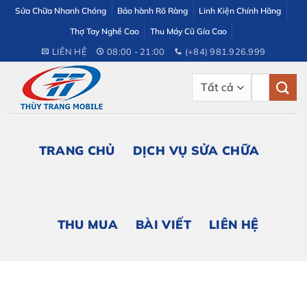
Bỏ
Sửa Chữa Nhanh Chóng
Bảo hành Rõ Ràng
Linh Kiện Chính Hãng
qua
Thợ Tay Nghề Cao
Thu Máy Cũ Gía Cao
nội
LIÊN HỆ
08:00 - 21:00
(+84) 981.926.999
dung
Tìm
kiếm:
TRANG CHỦ
DỊCH VỤ SỬA CHỮA
THU MUA
BÀI VIẾT
LIÊN HỆ