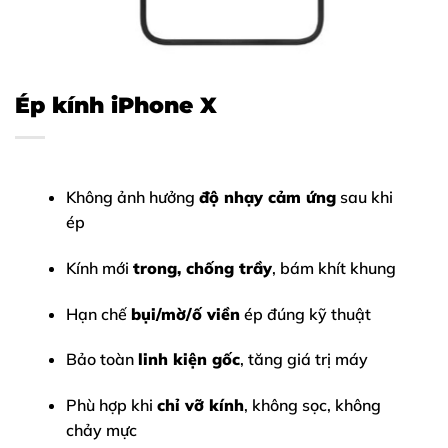
Ép kính iPhone X
Không ảnh hưởng
độ nhạy cảm ứng
sau khi
ép
Kính mới
trong, chống trầy
, bám khít khung
Hạn chế
bụi/mờ/ố viền
ép đúng kỹ thuật
Bảo toàn
linh kiện gốc
, tăng giá trị máy
Phù hợp khi
chỉ vỡ kính
, không sọc, không
chảy mực