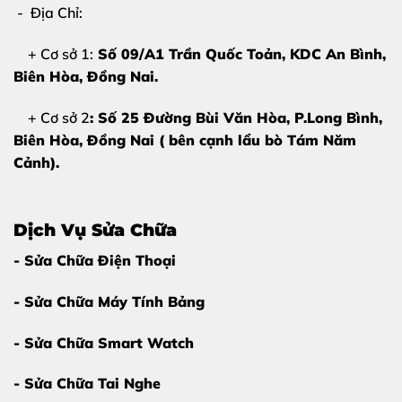
- Địa Chỉ:
màn hình
Giữ màn hình zin
: Độ hiển thị sắc nét như ban đầu
+ Cơ sở 1:
Số 09/A1 Trần Quốc Toản, KDC An Bình,
Không ảnh hưởng cảm ứng
nếu được ép đúng kỹ
Biên Hòa
, Đồng Nai.
thuật
+ Cơ sở 2
: Số 25 Đường Bùi Văn Hòa, P.Long Bình,
Bảo vệ giá trị máy
khi sử dụng lâu dài
Biên Hòa, Đồng Nai ( bên cạnh lẩu bò Tám Năm
Cảnh).
Tại
Thùy Trang Mobile
, quy trình ép kính iPhone X được
kiểm soát chặt chẽ, đảm bảo
an toàn – chính xác –
bền đẹp
.
Dịch Vụ Sửa Chữa
- Sửa Chữa Điện Thoại
Bảng giá ép kính iPhone X tại Thùy
Trang Mobile
- Sửa Chữa Máy Tính Bảng
Giá ép kính iPhone X
có thể thay đổi tùy theo tình
- Sửa Chữa Smart Watch
trạng máy và thời điểm linh kiện.
- Sửa Chữa Tai Nghe
Để biết giá chính xác và ưu đãi mới nhất, vui