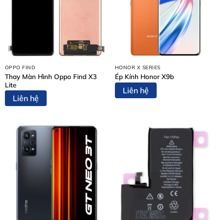
Vì sao nên ép kính iPhone X thay vì thay màn hình?
Bảng giá ép kính iPhone X tại Thùy Trang Mobile
Quy trình ép kính iPhone X chuyên nghiệp – 5 bước rõ
ràng
Bước 1: Tiếp nhận thiết bị và tư vấn ban đầu
Bước 2: Lập phiếu tiếp nhận và chẩn đoán chi tiết
OPPO FIND
HONOR X SERIES
Thay Màn Hình Oppo Find X3
Ép Kính Honor X9b
Bước 3: Thông báo kết quả chẩn đoán và báo giá chính
Lite
thức
Liên hệ
Liên hệ
Bước 4: Thực hiện ép kính iPhone X
Bước 5: Bàn giao thiết bị và thanh toán
Cam kết khi ép kính iPhone X tại Thùy Trang Mobile
Kết luận
Liên hệ ép kính iPhone X tại Thùy Trang Mobile
Dấu hiệu cho thấy bạn cần ép kính
iPhone X
Không phải lúc nào màn hình hư cũng cần thay mới. Bạn
nên
ép kính
iPhone X
khi gặp các dấu hiệu sau: