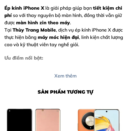
Ép kính iPhone X
là giải pháp giúp bạn
tiết kiệm chi
phí
so với thay nguyên bộ màn hình, đồng thời vẫn giữ
được
màn hình zin theo máy
.
Tại
Thùy Trang Mobile
, dịch vụ ép kính iPhone X được
thực hiện bằng
máy móc hiện đại
, linh kiện chất lượng
cao và kỹ thuật viên tay nghề giỏi.
Ưu điểm nổi bật:
Giữ nguyên màn hình gốc của
iPhone X
Xem thêm
Thời gian sửa chữa nhanh
Chi phí thấp hơn thay màn hình
SẢN PHẨM TƯƠNG TỰ
Bảo hành rõ ràng, minh bạch
Nội Dung Bài Viết
Dấu hiệu cho thấy bạn cần ép kính iPhone X