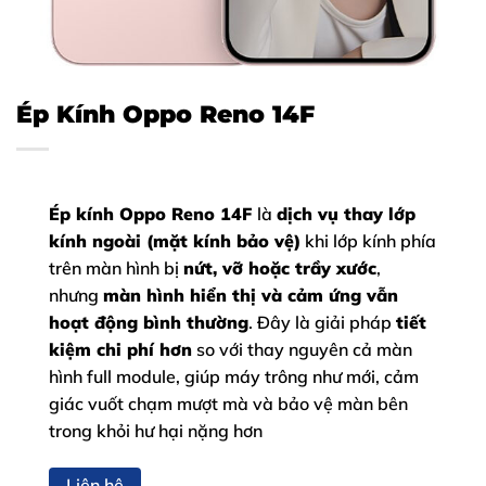
Ép Kính Oppo Reno 14F
Ép kính Oppo Reno 14F
là
dịch vụ thay lớp
kính ngoài (mặt kính bảo vệ)
khi lớp kính phía
trên màn hình bị
nứt, vỡ hoặc trầy xước
,
nhưng
màn hình hiển thị và cảm ứng vẫn
hoạt động bình thường
. Đây là giải pháp
tiết
kiệm chi phí hơn
so với thay nguyên cả màn
hình full module, giúp máy trông như mới, cảm
giác vuốt chạm mượt mà và bảo vệ màn bên
trong khỏi hư hại nặng hơn
Liên hệ