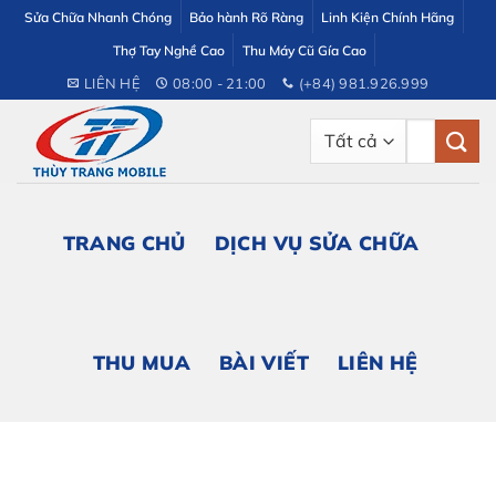
Bỏ
Sửa Chữa Nhanh Chóng
Bảo hành Rõ Ràng
Linh Kiện Chính Hãng
qua
Thợ Tay Nghề Cao
Thu Máy Cũ Gía Cao
nội
LIÊN HỆ
08:00 - 21:00
(+84) 981.926.999
dung
Tìm
kiếm:
TRANG CHỦ
DỊCH VỤ SỬA CHỮA
THU MUA
BÀI VIẾT
LIÊN HỆ