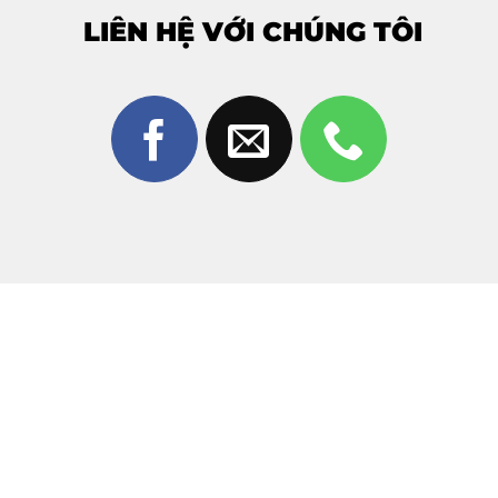
14F tại Thùy Trang Mobile?
LIÊN HỆ VỚI CHÚNG TÔI
Giữa hàng trăm trung tâm sửa chữa tại Biên Hòa,
Thùy
Trang Mobile
tự hào là địa chỉ được hàng ngàn khách
hàng tin tưởng nhờ vào:
Công nghệ ép chân không hiện đại:
Chúng tôi sử
dụng máy tách kính tự động và máy ép chân không
tiêu chuẩn châu Âu, đảm bảo kính sau khi ép đẹp như
mới, không bụi, không bọt khí.
Linh kiện chính hãng:
Chỉ sử dụng mặt kính cao cấp,
độ trong suốt 100% và độ bền tương đương kính gốc
của máy.
Kỹ thuật viên tay nghề cao:
Đội ngũ thợ hơn 10
năm kinh nghiệm, tỉ mỉ trong từng công đoạn, cam
kết không làm ảnh hưởng đến màn hình hiển thị bên
trong.