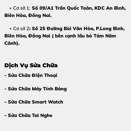
Reno 14F bị hỏng
+ Cơ sở 1:
Số 09/A1 Trần Quốc Toản, KDC An Bình,
Hiểu được nguyên nhân sẽ giúp bạn bảo vệ chiếc điện
Biên Hòa
, Đồng Nai.
thoại của mình tốt hơn sau khi sửa chữa. Thông thường,
+ Cơ sở 2
: Số 25 Đường Bùi Văn Hòa, P.Long Bình,
lỗi mặt kính đến từ:
Biên Hòa, Đồng Nai ( bên cạnh lẩu bò Tám Năm
Tác động vật lý:
Đây là nguyên nhân phổ biến nhất.
Cảnh).
Điện thoại bị rơi từ trên cao hoặc bị vật nặng đè trực
tiếp lên màn hình.
Dịch Vụ Sửa Chữa
Thói quen sử dụng:
Để điện thoại chung với chìa
- Sửa Chữa Điện Thoại
khóa, đồ vật sắc nhọn trong túi xách hoặc túi quần
hẹp.
- Sửa Chữa Máy Tính Bảng
Nhiệt độ môi trường:
Thường xuyên sử dụng máy
- Sửa Chữa Smart Watch
trong môi trường quá nóng hoặc thay đổi nhiệt độ đột
ngột khiến kính bị giòn và dễ nứt.
- Sửa Chữa Tai Nghe
3. Tại sao nên chọn ép kính Oppo Reno