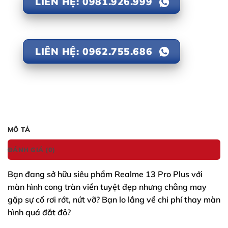
LIÊN HỆ: 0981.926.999
LIÊN HỆ: 0962.755.686
MÔ TẢ
ĐÁNH GIÁ (0)
Bạn đang sở hữu siêu phẩm
Realme 13 Pro Plus
với
màn hình cong tràn viền tuyệt đẹp nhưng chẳng may
gặp sự cố rơi rớt, nứt vỡ? Bạn lo lắng về chi phí thay màn
hình quá đắt đỏ?