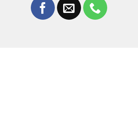
Công nghệ hiện đại:
Sử dụng máy tách kính chân
không và máy ép tự động, đảm bảo độ chính xác
tuyệt đối, không bọt khí.
Đội ngũ kỹ thuật viên:
Có tay nghề cao, chuyên xử
lý các dòng màn hình cong khó như Realme 13 Pro
Plus.
Linh kiện chất lượng:
Chỉ sử dụng mặt kính đạt
chuẩn, độ trong suốt 100%, cảm ứng nhạy như lúc
mới mua.
Thời gian nhanh chóng:
Quy trình công khai, khách
hàng có thể đợi lấy máy ngay trong vòng 60 – 90
phút.
Bảo hành dài hạn:
Chế độ bảo hành rõ ràng, minh
bạch giúp quý khách hoàn toàn an tâm sử dụng.