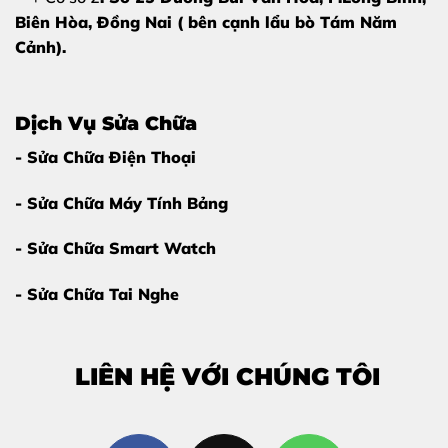
Rơi rớt từ trên cao:
Đây là nguyên nhân phổ biến
Biên Hòa, Đồng Nai ( bên cạnh lẩu bò Tám Năm
nhất gây tác động lực mạnh trực tiếp lên bề mặt kính.
Cảnh).
Va chạm vật cứng:
Để điện thoại trong túi xách
chung với chìa khóa, vật nhọn khiến kính bị cấn, nứt.
Dịch Vụ Sửa Chữa
Nhiệt độ môi trường:
Thường xuyên tiếp xúc với
- Sửa Chữa Điện Thoại
nguồn nhiệt cao khiến lớp keo và kính bị biến dạng.
- Sửa Chữa Máy Tính Bảng
Thói quen sử dụng:
Không dùng ốp lưng hoặc dán
- Sửa Chữa Smart Watch
cường lực bảo vệ khiến máy dễ tổn thương khi va đập
nhẹ.
- Sửa Chữa Tai Nghe
3. Tại sao nên chọn ép kính Realme 13
Pro Plus tại Thùy Trang Mobile?
LIÊN HỆ VỚI CHÚNG TÔI
Giữa hàng trăm cửa hàng tại Biên Hòa,
Thùy Trang
Mobile
tự hào là địa chỉ tin cậy nhờ vào: