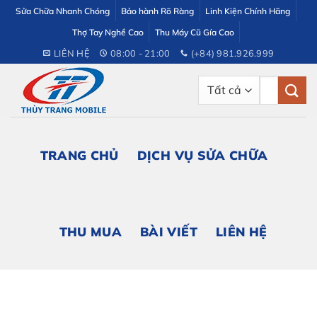
Bỏ
Sửa Chữa Nhanh Chóng
Bảo hành Rõ Ràng
Linh Kiện Chính Hãng
qua
Thợ Tay Nghề Cao
Thu Máy Cũ Gía Cao
nội
LIÊN HỆ
08:00 - 21:00
(+84) 981.926.999
dung
Tìm
kiếm:
TRANG CHỦ
DỊCH VỤ SỬA CHỮA
THU MUA
BÀI VIẾT
LIÊN HỆ