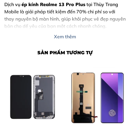
Dịch vụ
ép kính Realme 13 Pro Plus
tại Thùy Trang
Mobile là giải pháp tiết kiệm đến 70% chi phí so với
thay nguyên bộ màn hình, giúp khôi phục vẻ đẹp nguyên
bản cho dế yêu của bạn một cách nhanh chóng.
Xem thêm
SẢN PHẨM TƯƠNG TỰ
Nội Dung Bài Viết
1. Dấu hiệu cho thấy bạn cần ép kính Realme 13 Pro