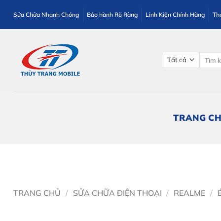
Bỏ
Sửa Chữa Nhanh Chóng
Bảo hành Rõ Ràng
Linh Kiện Chính Hãng
Th
qua
nội
dung
Tìm
kiếm:
TRANG C
TRANG CHỦ
/
SỬA CHỮA ĐIỆN THOẠI
/
REALME
/