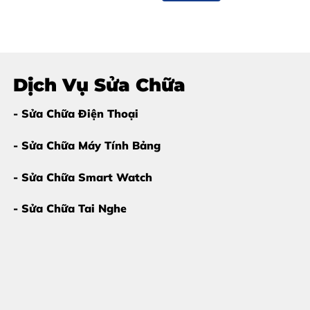
Dịch Vụ Sửa Chữa
obile?
- Sửa Chữa Điện Thoại
- Sửa Chữa Máy Tính Bảng
- Sửa Chữa Smart Watch
- Sửa Chữa Tai Nghe
 ép kính Realme 15 Pro ngay
 và ép kính. Thực tế, nếu điện thoại của bạn chỉ bị hư hỏng 
vỡ nát nhưng hình ảnh hiển thị vẫn rõ nét, không có đốm đen.