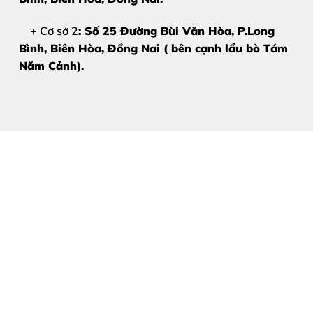
Trầy xước nặng:
Mặt kính bị trầy xước sâu gây khó k
+ Cơ sở 2
: Số 25 Đường Bùi Văn Hòa, P.Long
Bình, Biên Hòa, Đồng Nai ( bên cạnh lẩu bò Tám
Mặt kính bị ố vàng:
Sau thời gian dài sử dụng, lớp k
Năm Cảnh).
Cảm ứng vẫn hoạt động tốt:
Đây là điều kiện tiên 
2. Nguyên nhân khiến mặt kín
Hiểu rõ nguyên nhân giúp bạn có cách bảo vệ điện thoại 
Va đập mạnh:
Đây là nguyên nhân phổ biến nhất khi 
Áp lực đè nén:
Để điện thoại trong túi quần quá chật 
Môi trường khắc nghiệt:
Tiếp xúc thường xuyên với n
3. Tại sao nên chọn ép kính R