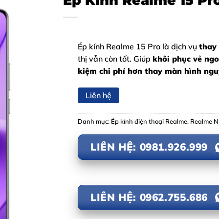
Ép Kính Realme 15 Pr
Ép kính Realme 15 Pro là dịch vụ
thay
thị vẫn còn tốt. Giúp
khôi phục vẻ ngo
kiệm chi phí hơn thay màn hình ng
Liên hệ
Danh mục:
Ép kính điện thoại Realme
,
Realme 
LIÊN HỆ: 0981.926.999
LIÊN HỆ: 0962.755.686