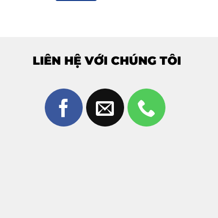
LIÊN HỆ VỚI CHÚNG TÔI
lớp kính bên ngoài, bạn chỉ cần dịch vụ
ép kính Realme