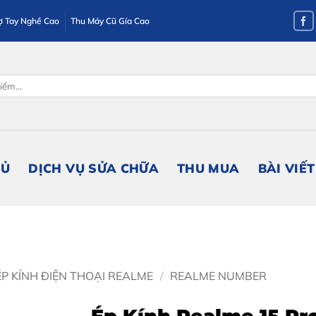
ợ Tay Nghề Cao
Thu Máy Cũ Gía Cao
HỦ
DỊCH VỤ SỬA CHỮA
THU MUA
BÀI VIẾT
ÉP KÍNH ĐIỆN THOẠI REALME
/
REALME NUMBER