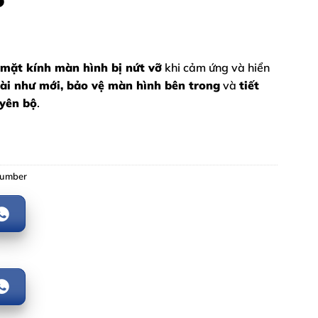
o
 mặt kính màn hình bị nứt vỡ
khi cảm ứng và hiển
ài như mới, bảo vệ màn hình bên trong
và
tiết
uyên bộ
.
Number