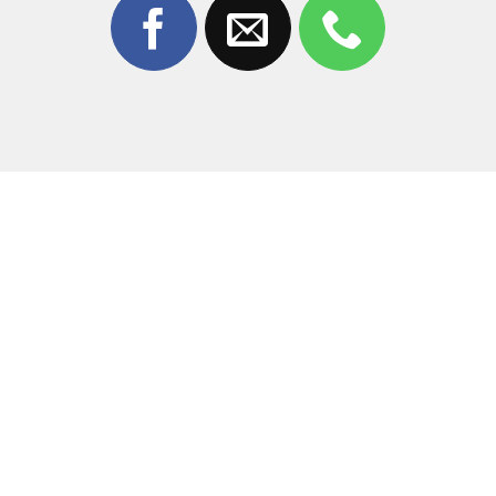
Chúng tôi cam kết mang lại giá trị tốt nhất cho khách
hàng:
Kỹ thuật viên tay nghề cao:
Đội ngũ giàu kinh
nghiệm, xử lý khéo léo các ca khó.
Máy móc hiện đại:
Sử dụng công nghệ ép chân
không mới nhất, đảm bảo kính đẹp như zin.
Lấy ngay trong ngày:
Quá trình thay kính diễn ra
nhanh chóng, khách có thể đợi lấy máy.
Bảo hành dài hạn:
Chính sách bảo hành rõ ràng,
minh bạch.