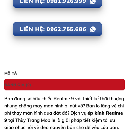
LIÊN HỆ: 0981.926.999
LIÊN HỆ: 0962.755.686
MÔ TẢ
ĐÁNH GIÁ (0)
Bạn đang sở hữu chiếc
Realme 9
với thiết kế thời thượng
nhưng chẳng may màn hình bị nứt vỡ? Bạn lo lắng về chi
phí thay màn hình quá đắt đỏ? Dịch vụ
ép kính Realme
9
tại Thùy Trang Mobile là giải pháp tiết kiệm tối ưu
giúp phục hồi vẻ đẹp nguyên bản cho dế yêu của bạn.