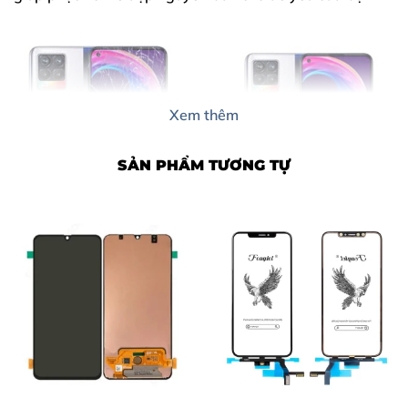
Xem thêm
SẢN PHẨM TƯƠNG TỰ
Nội Dung Bài Viết
1. Dấu Hiệu Cho Thấy Bạn Cần Ép Kính Realme 9 Ngay
2. Nguyên Nhân Khiến Mặt Kính Realme 9 Bị Hỏng
3. Tại Sao Nên Chọn Ép Kính Realme 9 Tại Thùy Trang
Mobile?
4. Bảng Giá Ép Kính Realme 9 Tại Thùy Trang Mobile