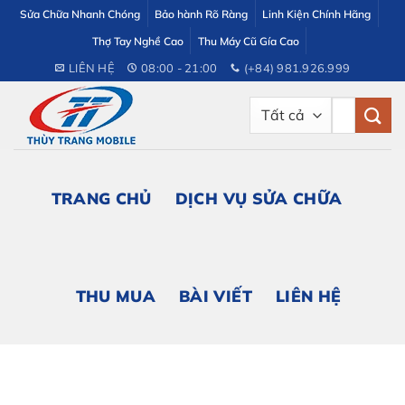
Bỏ
Sửa Chữa Nhanh Chóng
Bảo hành Rõ Ràng
Linh Kiện Chính Hãng
qua
Thợ Tay Nghề Cao
Thu Máy Cũ Gía Cao
nội
LIÊN HỆ
08:00 - 21:00
(+84) 981.926.999
dung
Tìm
kiếm:
TRANG CHỦ
DỊCH VỤ SỬA CHỮA
THU MUA
BÀI VIẾT
LIÊN HỆ