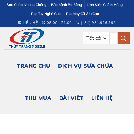
Bỏ
Sửa Chữa Nhanh Chóng
Bảo hành Rõ Ràng
Linh Kiện Chính Hãng
qua
Thợ Tay Nghề Cao
Thu Máy Cũ Gía Cao
nội
LIÊN HỆ
08:00 - 21:00
(+84) 981.926.999
dung
Tìm
kiếm:
TRANG CHỦ
DỊCH VỤ SỬA CHỮA
THU MUA
BÀI VIẾT
LIÊN HỆ