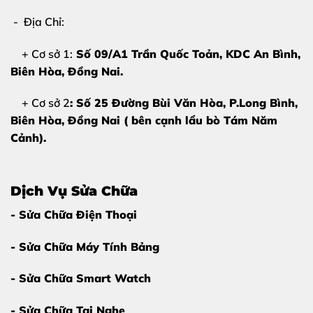
vẫn đẹp, không có các đốm đen hay đường kẻ lạ.
- Địa Chỉ:
Nếu điện thoại của bạn có những dấu hiệu trên, việc đi
+ Cơ sở 1:
Số 09/A1 Trần Quốc Toản, KDC An Bình,
ép kính Realme C60
sớm sẽ giúp bảo vệ lớp màn hình
Biên Hòa
, Đồng Nai.
hiển thị bên trong khỏi bụi bẩn và hơi ẩm.
+ Cơ sở 2
: Số 25 Đường Bùi Văn Hòa, P.Long Bình,
Biên Hòa, Đồng Nai ( bên cạnh lẩu bò Tám Năm
2. Nguyên Nhân Khiến Mặt Kính Realme
Cảnh).
C60 Bị Hỏng
Hiểu rõ nguyên nhân sẽ giúp bạn bảo quản điện thoại
tốt hơn sau khi sửa chữa. Thông thường, mặt kính hỏng
Dịch Vụ Sửa Chữa
do:
- Sửa Chữa Điện Thoại
Tác động vật lý:
Rơi từ độ cao nhất định hoặc va
- Sửa Chữa Máy Tính Bảng
đập mạnh vào vật cứng, sắc nhọn.
- Sửa Chữa Smart Watch
Thói quen sử dụng:
Để điện thoại trong túi xách
chung với chìa khóa, mỹ phẩm gây cọ xát.
- Sửa Chữa Tai Nghe