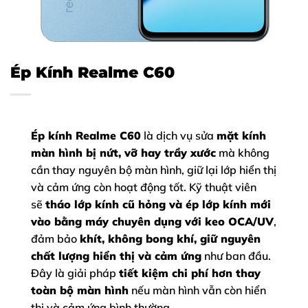
Ép Kính Realme C60
Ép kính Realme C60
là dịch vụ sửa
mặt kính
màn hình bị nứt, vỡ hay trầy xước
mà không
cần thay nguyên bộ màn hình, giữ lại lớp hiển thị
và cảm ứng còn hoạt động tốt. Kỹ thuật viên
sẽ
tháo lớp kính cũ hỏng và ép lớp kính mới
vào bằng máy chuyên dụng với keo OCA/UV
,
đảm bảo
khít, không bong khí, giữ nguyên
chất lượng hiển thị và cảm ứng
như ban đầu.
Đây là giải pháp
tiết kiệm chi phí hơn thay
toàn bộ màn hình
nếu màn hình vẫn còn hiển
thị và cảm ứng bình thường.