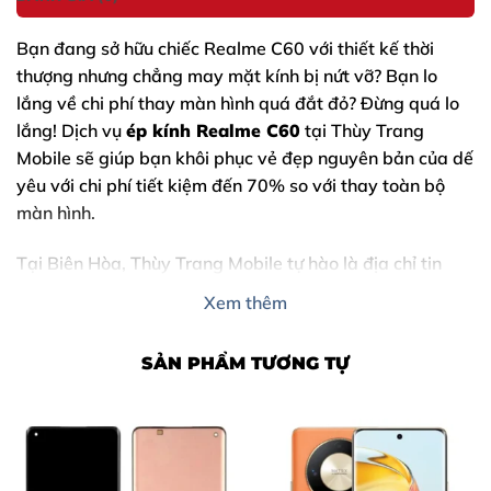
Bạn đang sở hữu chiếc
Realme C60
với thiết kế thời
thượng nhưng chẳng may mặt kính bị nứt vỡ? Bạn lo
lắng về chi phí thay màn hình quá đắt đỏ? Đừng quá lo
lắng! Dịch vụ
ép kính Realme C60
tại Thùy Trang
Mobile sẽ giúp bạn khôi phục vẻ đẹp nguyên bản của dế
yêu với chi phí tiết kiệm đến 70% so với thay toàn bộ
màn hình.
Tại Biên Hòa, Thùy Trang Mobile tự hào là địa chỉ tin
cậy, chuyên cung cấp giải pháp ép kính công nghệ cao,
Xem thêm
đảm bảo độ bền và tính thẩm mỹ tuyệt đối cho dòng
máy Realme.
SẢN PHẨM TƯƠNG TỰ