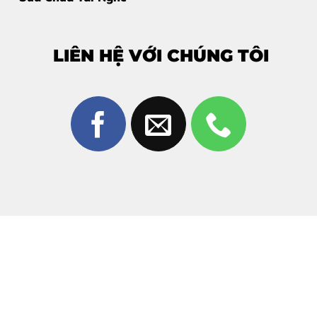
Áp lực lớn:
Vô tình ngồi đè lên máy hoặc để máy dưới
gối khi ngủ.
LIÊN HỆ VỚI CHÚNG TÔI
Nhiệt độ môi trường:
Để máy tiếp xúc với nguồn
nhiệt cao thường xuyên làm giòn và dễ nứt kính.
3. Tại Sao Nên Chọn Ép Kính Realme C60
Tại Thùy Trang Mobile?
Giữa hàng trăm cửa hàng sửa chữa tại Biên Hòa,
Thùy
Trang Mobile
luôn là cái tên được khách hàng ưu tiên
hàng đầu nhờ vào:
Công nghệ ép chân không hiện đại:
Sử dụng máy
móc nhập khẩu, giúp lớp kính mới bám chắc, không
bọt khí, không bụi.
Linh kiện chất lượng cao:
Cam kết sử dụng mặt