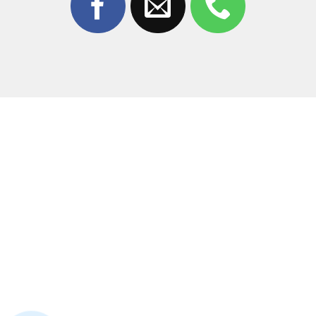
bị giòn và dễ nứt.
Không sử dụng phụ kiện bảo vệ:
Máy không được
dán cường lực hoặc dùng ốp lưng đạt chuẩn bảo vệ
màn hình.
3. Tại Sao Nên Chọn Ép Kính Realme GT
6 Tại Thùy Trang Mobile?
Thùy Trang Mobile tự hào là đơn vị sửa chữa điện thoại
hàng đầu tại Biên Hòa, Đồng Nai. Khi lựa chọn dịch vụ
ép kính Realme GT 6
tại đây, bạn sẽ nhận được:
Công nghệ hiện đại:
Sử dụng máy ép kính chân
không tự động, đảm bảo độ chính xác tuyệt đối,
không bọt khí.
Kỹ thuật viên lành nghề:
Đội ngũ thợ có hơn 10 năm