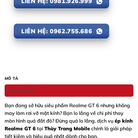
LIÊN HỆ: 0981.926.999
LIÊN HỆ: 0962.755.686
MÔ TẢ
ĐÁNH GIÁ (0)
Bạn đang sở hữu siêu phẩm
Realme GT 6
nhưng không
may làm rơi vỡ mặt kính? Bạn lo lắng về chi phí thay
màn hình quá đắt đỏ? Đừng quá lo lắng, dịch vụ
ép kính
Realme GT 6
tại
Thùy Trang Mobile
chính là giải pháp
tiết kiệm và hiệu quả nhất dành cho bạn.