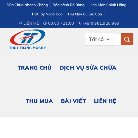
Bỏ
Sửa Chữa Nhanh Chóng
Bảo hành Rõ Ràng
Linh Kiện Chính Hãng
qua
Thợ Tay Nghề Cao
Thu Máy Cũ Gía Cao
nội
LIÊN HỆ
08:00 - 21:00
(+84) 981.926.999
dung
Tìm
kiếm:
TRANG CHỦ
DỊCH VỤ SỬA CHỮA
THU MUA
BÀI VIẾT
LIÊN HỆ