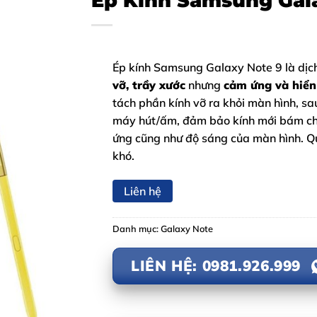
Ép Kính Samsung Gal
Ép kính Samsung Galaxy Note 9 là dịc
vỡ, trầy xước
nhưng
cảm ứng và hiển
tách phần kính vỡ ra khỏi màn hình, s
máy hút/ấm, đảm bảo kính mới bám chắ
ứng cũng như độ sáng của màn hình. Q
khó.
Liên hệ
Danh mục:
Galaxy Note
LIÊN HỆ: 0981.926.999