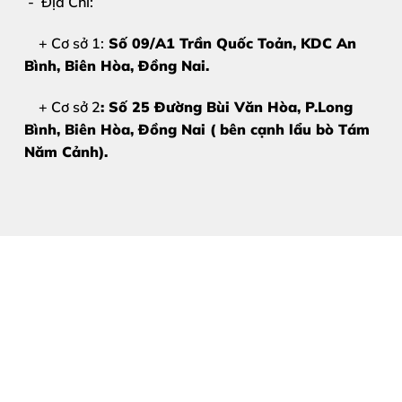
Giá cả minh bạch – không phát sinh chi phí
- Địa Chỉ:
Chúng tôi hiểu rằng
ép kính Samsung Galaxy Note 
+ Cơ sở 1:
Số 09/A1 Trần Quốc Toản, KDC An
Bình, Biên Hòa
, Đồng Nai.
Bảng Giá Ép Kính Samsung Ga
+ Cơ sở 2
: Số 25 Đường Bùi Văn Hòa, P.Long
Bình, Biên Hòa, Đồng Nai ( bên cạnh lẩu bò Tám
Giá ép kính Samsung Galaxy Note 9
có thể thay đổi
Năm Cảnh).
Để biết giá chính xác và ưu đãi mới nhất, vui lòng 
Hotline – Zalo:
0981 926 999 – 0962 755 686
Cam kết:
Báo giá
trước khi sửa
Không sửa khi
khách chưa đồng ý
Không tráo linh kiện