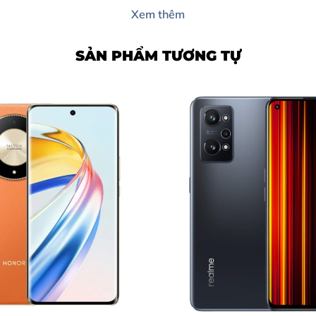
Xem thêm
g Mobile?
SẢN PHẨM TƯƠNG TỰ
 Kỹ Thuật
hức
ng Mobile
bile
nh Samsung Galaxy Note 9
y khi gặp các dấu hiệu sau: