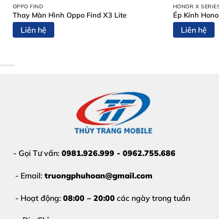
Cảm ứng
vẫn nhạy, không loạn, không liệt
OPPO FIND
HONOR X SERIE
Thay Màn Hình Oppo Find X3 Lite
Ép Kính Hono
Màn hình hiển thị
không sọc, không chảy mực
Liên hệ
Liên hệ
Kính bong keo, hở viền, dễ bám bụi
Mặt kính vỡ gây
mất thẩm mỹ và nguy hiểm khi sử
Nếu để lâu, nước và bụi có thể xâm nhập làm hỏng mà
Vì Sao Nên Ép Kính Samsung G
Thùy Trang Mobile là địa chỉ chuyên
ép kính Samsung 
Giữ nguyên màn hình zin Samsung
- Gọi Tư vấn:
0981.926.999 - 0962.755.686
Kính ép chất lượng cao,
độ trong suốt 99%
- Email:
truongphuhoan@gmail.com
Keo OCA chuẩn, không bọt, không hở mép
- Hoạt động:
08:00 – 20:00
các ngày trong tuần
Thời gian ép kính nhanh,
lấy liền trong ngày