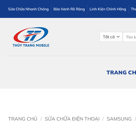
Bỏ
Sửa Chữa Nhanh Chóng
Bảo hành Rõ Ràng
Linh Kiện Chính Hãng
Th
qua
nội
dung
Tìm
kiếm:
TRANG C
TRANG CHỦ
/
SỬA CHỮA ĐIỆN THOẠI
/
SAMSUNG