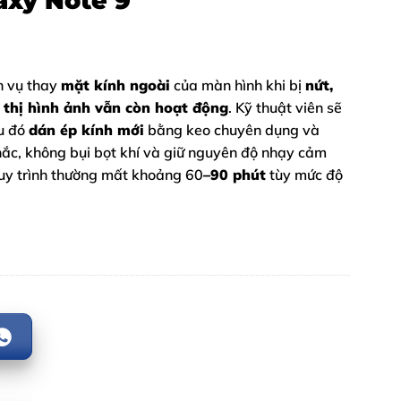
axy Note 9
h vụ thay
mặt kính ngoài
của màn hình khi bị
nứt,
 thị hình ảnh vẫn còn hoạt động
. Kỹ thuật viên sẽ
au đó
dán ép kính mới
bằng keo chuyên dụng và
c, không bụi bọt khí và giữ nguyên độ nhạy cảm
uy trình thường mất khoảng 60
–90 phút
tùy mức độ