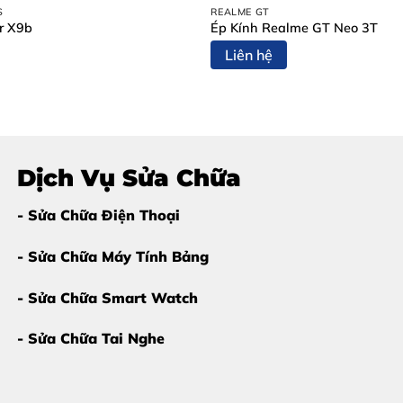
S
REALME GT
r X9b
Ép Kính Realme GT Neo 3T
Liên hệ
 dụng
n hình – lúc này
chi phí sửa chữa sẽ cao hơn rất nhiều
.
Dịch Vụ Sửa Chữa
alaxy Note 9 Tại Thùy Trang M
- Sửa Chữa Điện Thoại
Galaxy Note 9
uy tín tại Đồng Nai với nhiều ưu điểm vượt trội
- Sửa Chữa Máy Tính Bảng
- Sửa Chữa Smart Watch
- Sửa Chữa Tai Nghe