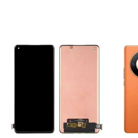
Nội Dung Bài Viết
Dấu Hiệu Cho Thấy Cần Ép Kính Samsung Galaxy Note 9
Vì Sao Nên Ép Kính Samsung Galaxy Note 9 Tại Thùy Tran
Bảng Giá Ép Kính Samsung Galaxy Note 9
Quy Trình Ép Kính Samsung Galaxy Note 9 – 5 Bước Chuẩn
Bước 1: Tiếp Nhận Thiết Bị Và Tư Vấn Ban Đầu
Bước 2: Lập Phiếu Tiếp Nhận Và Chẩn Đoán Chi Tiết
Bước 3: Thông Báo Kết Quả Chẩn Đoán Và Báo Giá Chính T
Bước 4: Thực Hiện Ép Kính Samsung Galaxy Note 9
Bước 5: Bàn Giao Thiết Bị Và Thanh Toán
Cam Kết Khi Ép Kính Samsung Galaxy Note 9 Tại Thùy Tra
Một Số Dịch Vụ Sửa Chữa Khác Tại Thùy Trang Mobile
Liên Hệ Ép Kính Samsung Galaxy Note 9 Tại Thùy Trang Mo
Dấu Hiệu Cho Thấy Cần Ép Kí
Bạn nên thực hiện
ép kính Samsung Galaxy Note 9
nga
Mặt kính bị nứt, vỡ, trầy xước nhiều